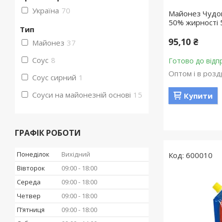
Україна
70
Майонез Чудов
50% жирності 
Тип
95,10 ₴
Майонез
37
Соус
8
Готово до відп
Оптом і в розд
Соус сирний
1
Соуси на майонезній основі
15
Купити
ГРАФІК РОБОТИ
Понеділок
Вихідний
600010
Вівторок
09:00
18:00
Середа
09:00
18:00
Четвер
09:00
18:00
Пʼятниця
09:00
18:00