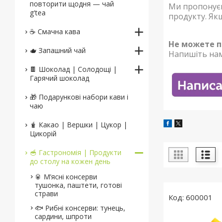
повторити щодня — чай
Ми пропонуєм
g'tea
продукту. Як
☕️ Смачна кава
Не можете п
🫖 Запашний чай
Напишіть нам
🍫 Шоколад | Солодощі |
Гарячий шоколад
🎁 Подарункові набори кави і
чаю
🧋 Какао | Вершки | Цукор |
Цикорій
🥣 Гастрономія | Продукти
до столу на кожен день
🥫 М’ясні консерви
тушонка, паштети, готові
страви
600001
🐟 Рибні консерви: тунець,
сардини, шпроти