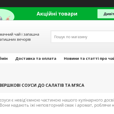
мачний чай і запашна
затишних вечорів
бмін
Доставка та оплата
Новини та статті про ча
 ВЕРШКОВІ СОУСИ ДО САЛАТІВ ТА М’ЯСА
соуси є невід'ємною частиною нашого кулінарного досві
 Вони надають їжі неповторний смак і аромат, роблячи 