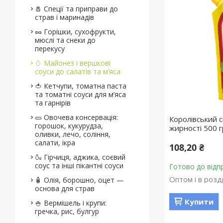
🧂 Спеції та приправи до
страв і маринадів
🥜 Горішки, сухофрукти,
мюслі та снеки до
перекусу
🥚 Майонез і вершкові
соуси до салатів та м’яса
🍅 Кетчупи, томатна паста
та томатні соуси для м’яса
та гарнірів
🥒 Овочева консервація:
Королівський 
горошок, кукурудза,
жирності 500 г
оливки, лечо, соління,
салати, ікра
108,20 ₴
🍶 Гірчиця, аджика, соєвий
соус та інші пікантні соуси
Готово до відп
Оптом і в розд
🧴 Олія, борошно, оцет —
основа для страв
Купити
🍚 Вермішель і крупи:
гречка, рис, булгур