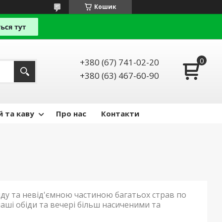
Кошик
+380 (67) 741-02-20
+380 (63) 467-60-90
й та каву
Про нас
Контакти
ду та невід'ємною частиною багатьох страв по
наші обіди та вечері більш насиченими та