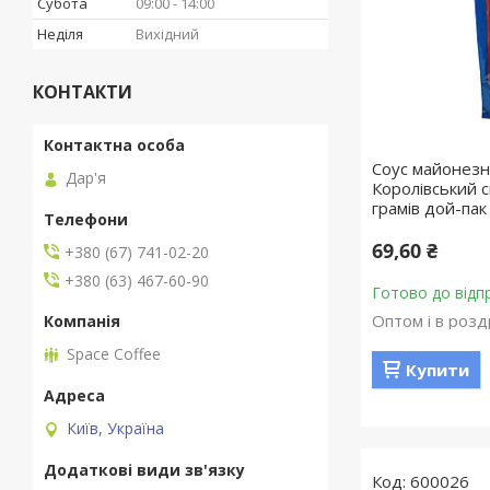
Субота
09:00
14:00
Неділя
Вихідний
КОНТАКТИ
Соус майонезн
Дар'я
Королівський 
грамів дой-пак
69,60 ₴
+380 (67) 741-02-20
+380 (63) 467-60-90
Готово до відп
Оптом і в розд
Space Coffee
Купити
Київ, Україна
600026