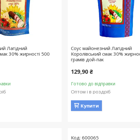
ий Лагідний
Соус майонезний Лагідний
смак 30% жирності 500
Королівський смак 30% жирнос
грамів дой-пак
129,90 ₴
равки
Готово до відправки
ріб
Оптом і в роздріб
Купити
600065