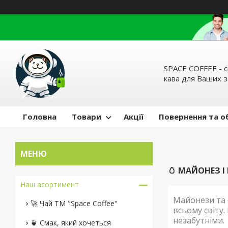
SPACE COFFEE - с
кава для Ваших 
Головна
Товари
Акції
Повернення та о
🥚 МАЙОНЕЗ І
Наш асортимент
Майонези та 
🚀 Чай ТМ "Space Coffee"
всьому світу.
незабутніми.
🍵 Смак, який хочеться