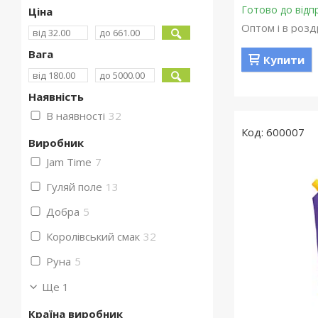
Готово до відп
Ціна
Оптом і в розд
Вага
Купити
Наявність
В наявності
32
600007
Виробник
Jam Time
7
Гуляй поле
13
Добра
5
Королівський смак
32
Руна
5
Ще 1
Країна виробник