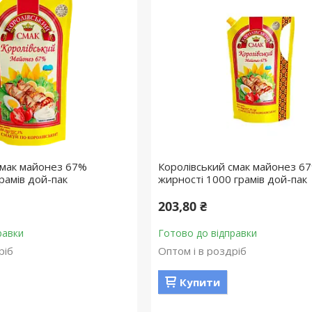
смак майонез 67%
Королівський смак майонез 6
рамів дой-пак
жирності 1000 грамів дой-пак
203,80 ₴
равки
Готово до відправки
ріб
Оптом і в роздріб
Купити