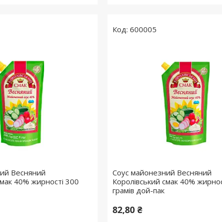
600005
ний Весняний
Соус майонезний Весняний
смак 40% жирності 300
Королівський смак 40% жирнос
грамів дой-пак
82,80 ₴