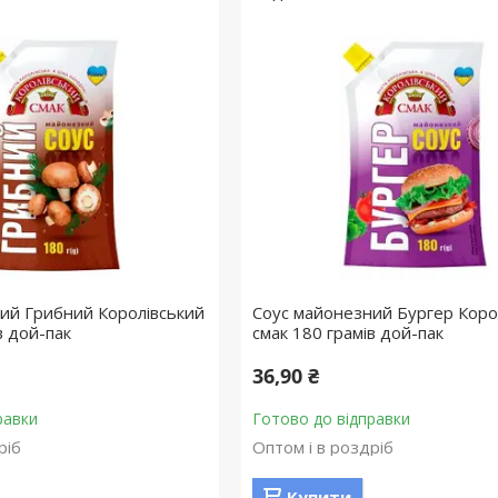
ий Грибний Королівський
Соус майонезний Бургер Коро
в дой-пак
смак 180 грамів дой-пак
36,90 ₴
равки
Готово до відправки
ріб
Оптом і в роздріб
Купити