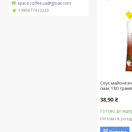
space.coffee.ua@gmail.com
+380677410220
Соус майонезн
смак 180 грамі
38,90 ₴
Готово до відп
Оптом і в розд
Купити