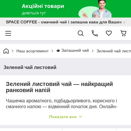
SPACE COFFEE - смачний чай і запашна кава для Ваших зат
🫖 Запашний чай
Наш асортимент
Зелений чай лист
Зелений чай листовий
Зелений листовий чай — найкращий
ранковий напій
Чашечка ароматного, підбадьорливого, корисного і
смачного напою — відмінний початок дня. Онлайн-
магазин "Space Coffee" надає можливість
Показати все
насолоджуватися кращими сортами зеленого чаю,
купленого за прийнятними цінами. У нас ви знайдете
китайський, цейлонський та індійський зелений чай,