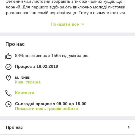
Зелений чай листовий збирають з тих же чайних кущів, що і
чорний. Для першого відбирають виключно молоді листочки,
розташовані на самій верхівці куща. Тому в ньому міститься
більше корисних речовин.
Показати все
Основна відмінність листового зеленого чаю від чорного
полягає в способі обробки сировини після збору. Для
отримання якісного зеленого чаю листки чайних кущів або не
піддають ферментації, або повністю її виключають. Тому
Про нас
колір напою може варіюватися від світло-зеленого або блідо-
жовтого до насичено зеленого з коричневим відтінком.
98% позитивних з 1565 відгуків за рік
Працює з 18.02.2019
м. Київ
Київ, Україна
Контакти
Сьогодні працює з 09:00 до 18:00
Показати весь графік роботи
Про нас
Як вибирати?