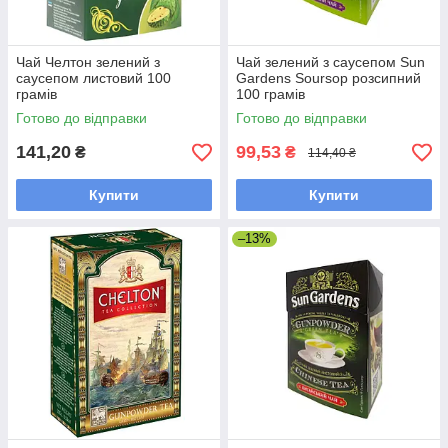
Чай Челтон зелений з
Чай зелений з саусепом Sun
саусепом листовий 100
Gardens Soursop розсипний
грамів
100 грамів
Готово до відправки
Готово до відправки
141,20
99,53
₴
₴
114,40 ₴
Купити
Купити
–13%