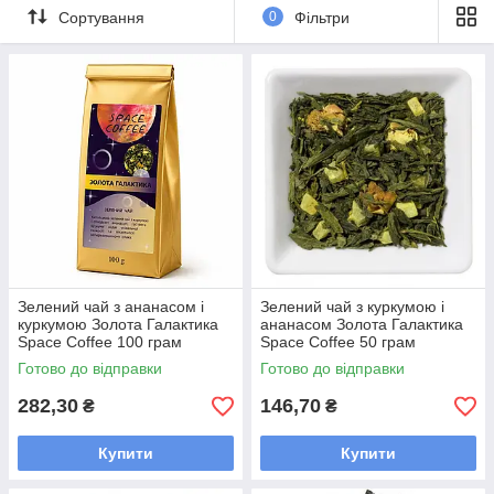
Сортування
0
Фільтри
бленди з різноманітними добавками пелюстків троянд,
лотоса, пряних трав і фруктів.
Не можете підібрати потрібний варіант зеленого
листового чаю?
Напишіть нам Viber або Telegram, і наші менеджери з
радістю допоможуть Вам.
Зелений чай з ананасом і
Зелений чай з куркумою і
куркумою Золота Галактика
ананасом Золота Галактика
Space Coffee 100 грам
Space Coffee 50 грам
Готово до відправки
Готово до відправки
282,30
146,70
₴
₴
Купити
Купити