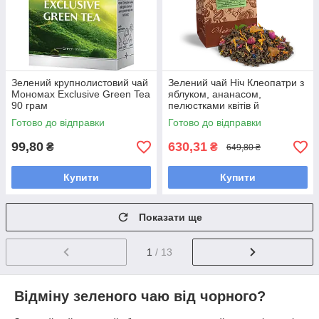
Зелений крупнолистовий чай
Зелений чай Ніч Клеопатри з
Мономах Exclusive Green Tea
яблуком, ананасом,
90 грам
пелюстками квітів й
ароматом малини 500 грам
Готово до відправки
Готово до відправки
99,80
630,31
₴
₴
649,80 ₴
Купити
Купити
Показати ще
1
/ 13
Відміну зеленого чаю від чорного?