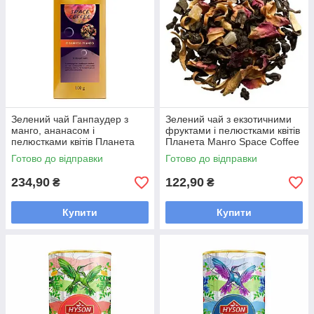
Зелений чай Ганпаудер з
Зелений чай з екзотичними
манго, ананасом і
фруктами і пелюстками квітів
пелюстками квітів Планета
Планета Манго Space Coffee
Манго Space Coffee 100 грам
50 грам
Готово до відправки
Готово до відправки
234,90
122,90
₴
₴
Купити
Купити