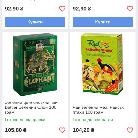
92,90
92,90
₴
₴
Купити
Купити
Зелений цейлонський чай
Battler Зелений Слон 100
Чай зелений Real Райські
грам
птахи 100 грам
Готово до відправки
Готово до відправки
105,80
104,20
₴
₴