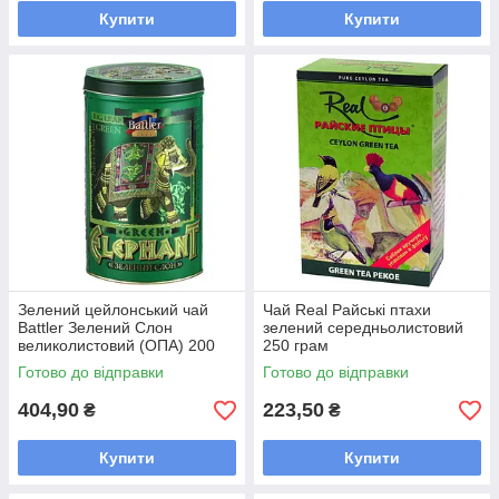
Купити
Купити
Зелений цейлонський чай
Чай Real Райські птахи
Battler Зелений Слон
зелений середньолистовий
великолистовий (ОПА) 200
250 грам
грамів у бляшанці
Готово до відправки
Готово до відправки
404,90
223,50
₴
₴
Купити
Купити