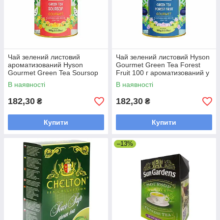
Чай зелений листовий
Чай зелений листовий Hyson
ароматизований Hyson
Gourmet Green Tea Forest
Gourmet Green Tea Soursop
Fruit 100 г ароматизований у
100 г у жерстяній банці
жерстяній банці
В наявності
В наявності
182,30
182,30
₴
₴
Купити
Купити
–13%