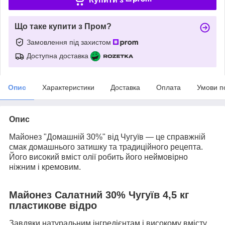
Що таке купити з Пром?
Замовлення під захистом
Доступна доставка
Опис
Характеристики
Доставка
Оплата
Умови п
Опис
Майонез "Домашній 30%" від Чугуїв — це справжній
смак домашнього затишку та традиційного рецепта.
Його високий вміст олії робить його неймовірно
ніжним і кремовим.
Майонез Салатний 30% Чугуїв 4,5 кг
пластикове відро
Завдяки натуральним інгредієнтам і високому вмісту