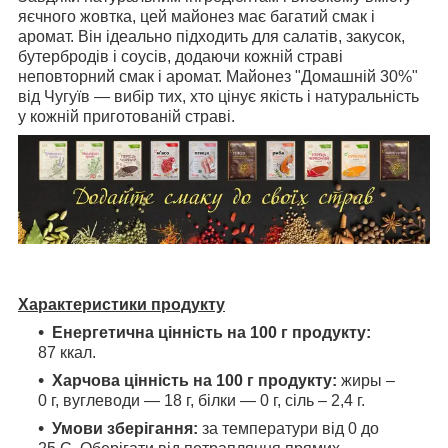
яєчного жовтка, цей майонез має багатий смак і
аромат. Він ідеально підходить для салатів, закусок,
бутербродів і соусів, додаючи кожній страві
неповторний смак і аромат. Майонез "Домашній 30%"
від Чугуїв — вибір тих, хто цінує якість і натуральність
у кожній приготованій страві.
Характеристики продукту
Енергетична цінність на 100 г продукту:
87 ккал.
Харчова цінність на 100 г продукту:
жиры –
0 г, вуглеводи — 18 г, білки — 0 г, сіль
– 2,4 г.
Умови зберігання:
за температури від 0 до