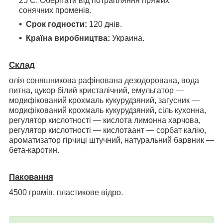
25 С. Оберігати від потрапляння прямих
сонячних променів.
Срок годности:
120 днів.
Країна виробництва:
Украина.
Склад
олія соняшникова рафінована дезодорована, вода
питна, цукор білий кристалічний, емульгатор —
модифікований крохмаль кукурудзяний, загусник —
модифікований крохмаль кукурудзяний, сіль кухонна,
регулятор кислотності — кислота лимонна харчова,
регулятор кислотності — кислотаант — сорбат калію,
ароматизатор гірчиці штучний, натуральний барвник —
бета-каротин.
Паковання
4500 грамів, пластикове відро.