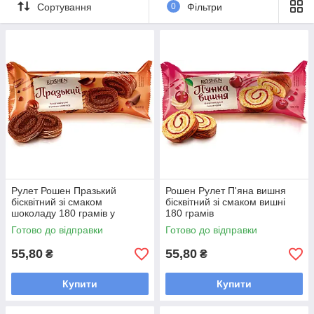
класичне печиво до чаю або солодощі для сімейного
Сортування
0
Фільтри
запасу.
Не можете підібрати потрібний варіант кави в
зернах?
Напишіть нам у Viber або Telegram, і наші менеджери
з радістю допоможуть Вам.
Рулет Рошен Празький
Рошен Рулет П'яна вишня
бісквітний зі смаком
бісквітний зі смаком вишні
шоколаду 180 грамів у
180 грамів
пакованні
Готово до відправки
Готово до відправки
55,80
55,80
₴
₴
Купити
Купити