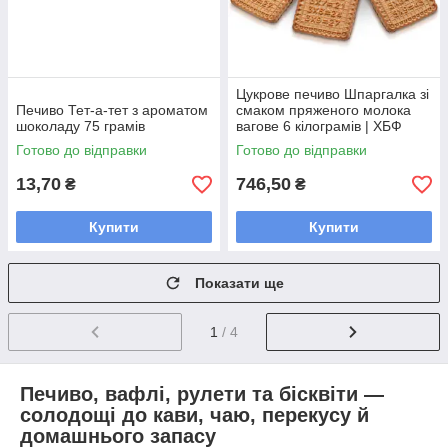
Цукрове печиво Шпаргалка зі
Печиво Тет-а-тет з ароматом
смаком пряженого молока
шоколаду 75 грамів
вагове 6 кілограмів | ХБФ
Готово до відправки
Готово до відправки
13,70
746,50
₴
₴
Купити
Купити
Показати ще
1
/ 4
Печиво, вафлі, рулети та бісквіти —
солодощі до кави, чаю, перекусу й
домашнього запасу