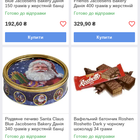
Blue Jacobsens Bakery Данія
Friends Jacobsens Bakery
150 грамів у жерстяній банці
Данія 400 грамів у жерстяній
банці
Готово до відправки
Готово до відправки
192,60
329,90
₴
₴
Купити
Купити
Різдвяне печиво Santa Claus
Вафельний батончик Roshen
Blue Jacobsens Bakery Данія
Roshetto Dark у чорному
340 грамів у жерстяній банці
шоколаді 34 грами
Готово до відправки
Готово до відправки