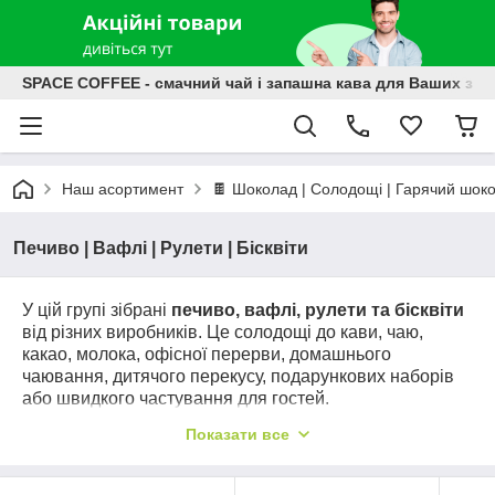
SPACE COFFEE - смачний чай і запашна кава для Ваших зат
Наш асортимент
🍫 Шоколад | Солодощі | Гарячий шок
Печиво | Вафлі | Рулети | Бісквіти
У цій групі зібрані
печиво, вафлі, рулети та бісквіти
від різних виробників. Це солодощі до кави, чаю,
какао, молока, офісної перерви, домашнього
чаювання, дитячого перекусу, подарункових наборів
або швидкого частування для гостей.
Обирайте печиво та вафлі за смаком, брендом,
Показати все
начинкою, форматом упаковки й призначенням:
хрусткі вафлі, ніжні бісквіти, м’які рулети з кремом,