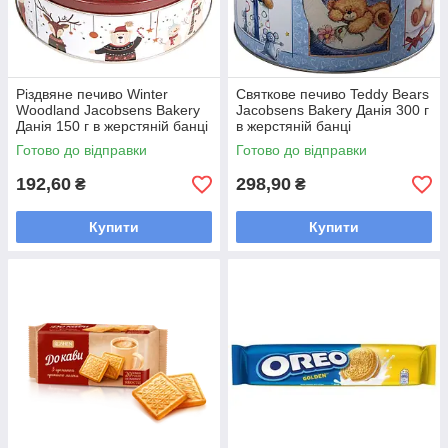
Різдвяне печиво Winter
Святкове печиво Teddy Bears
Woodland Jacobsens Bakery
Jacobsens Bakery Данія 300 г
Данія 150 г в жерстяній банці
в жерстяній банці
Готово до відправки
Готово до відправки
192,60
298,90
₴
₴
Купити
Купити