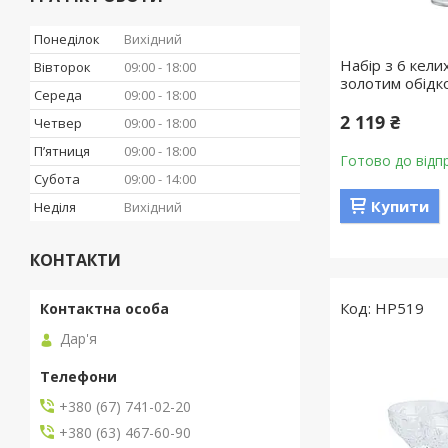
Понеділок
Вихідний
Набір з 6 келих
Вівторок
09:00
18:00
золотим обідк
Середа
09:00
18:00
2 119 ₴
Четвер
09:00
18:00
Пʼятниця
09:00
18:00
Готово до відп
Субота
09:00
14:00
Купити
Неділя
Вихідний
КОНТАКТИ
HP519
Дар'я
+380 (67) 741-02-20
+380 (63) 467-60-90