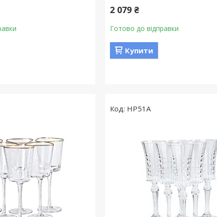
2 079 ₴
равки
Готово до відправки
Купити
HP51A