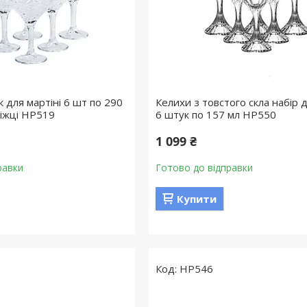
 для мартіні 6 шт по 290
Келихи з товстого скла набір 
ніжці HP519
6 штук по 157 мл HP550
1 099 ₴
равки
Готово до відправки
Купити
HP546