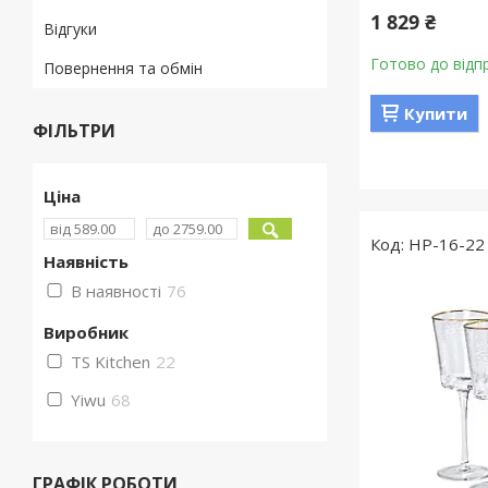
1 829 ₴
Відгуки
Готово до відп
Повернення та обмін
Купити
ФІЛЬТРИ
Ціна
HP-16-22
Наявність
В наявності
76
Виробник
TS Kitchen
22
Yiwu
68
ГРАФІК РОБОТИ