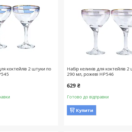
для коктейлів 2 штуки по
Набір келихів для коктейлів 2
P545
290 мл, рожеві HP546
629 ₴
равки
Готово до відправки
Купити