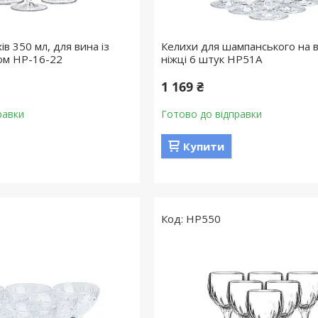
ів 350 мл, для вина із
Келихи для шампанського на в
ом HP-16-22
ніжці 6 штук HP51A
1 169 ₴
равки
Готово до відправки
Купити
HP550