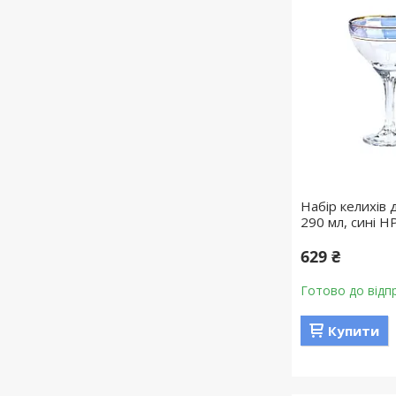
Набір келихів 
290 мл, сині H
629 ₴
Готово до відп
Купити