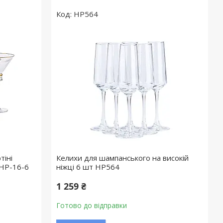
HP564
тіні
Келихи для шампанського на високій
 HP-16-6
ніжці 6 шт HP564
1 259 ₴
Готово до відправки