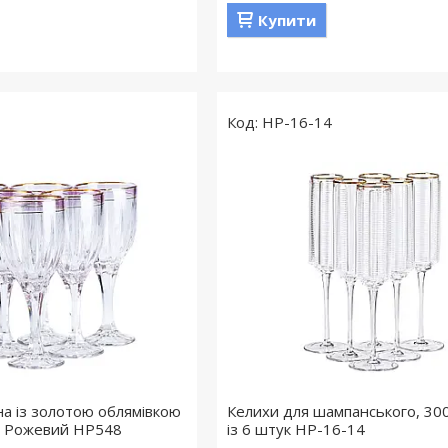
Купити
HP-16-14
на із золотою облямівкою
Келихи для шампанського, 300
л Рожевий HP548
із 6 штук HP-16-14