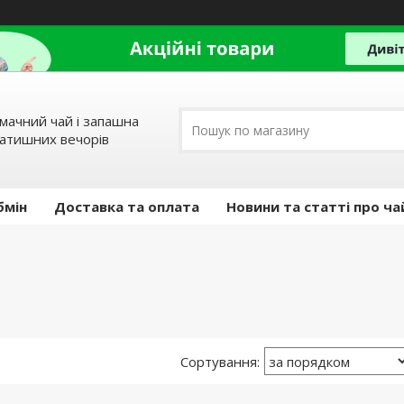
мачний чай і запашна
затишних вечорів
бмін
Доставка та оплата
Новини та статті про ча