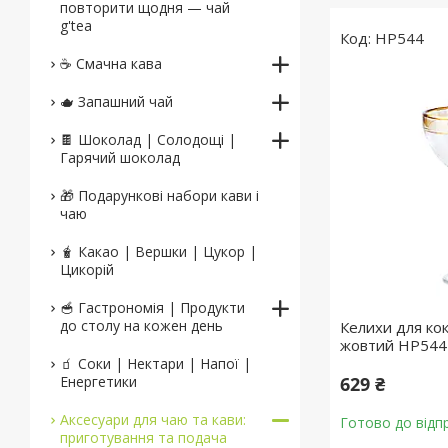
повторити щодня — чай
g'tea
HP544
☕️ Смачна кава
🫖 Запашний чай
🍫 Шоколад | Солодощі |
Гарячий шоколад
🎁 Подарункові набори кави і
чаю
🧋 Какао | Вершки | Цукор |
Цикорій
🥣 Гастрономія | Продукти
до столу на кожен день
Келихи для кок
жовтий HP544
🧃 Соки | Нектари | Напої |
Енергетики
629 ₴
Аксесуари для чаю та кави:
Готово до відп
приготування та подача