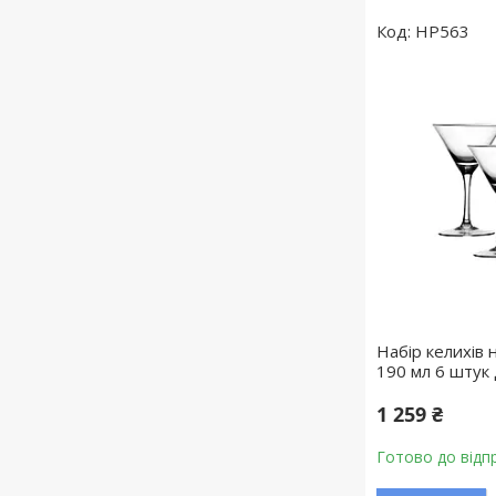
HP563
Набір келихів 
190 мл 6 штук
1 259 ₴
Готово до відп