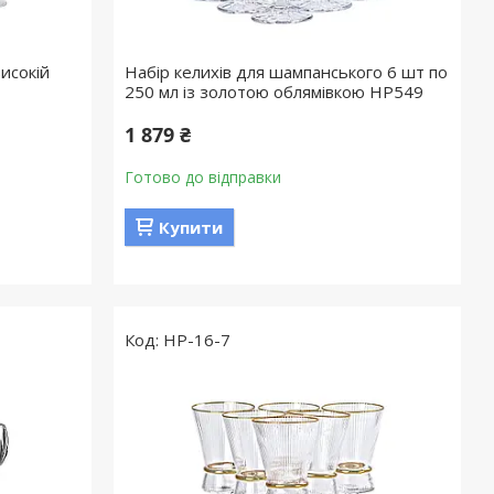
исокій
Набір келихів для шампанського 6 шт по
250 мл із золотою облямівкою HP549
1 879 ₴
Готово до відправки
Купити
HP-16-7