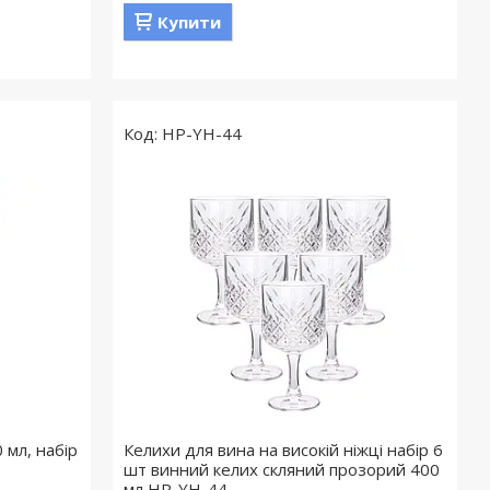
Купити
HP-YH-44
 мл, набір
Келихи для вина на високій ніжці набір 6
шт винний келих скляний прозорий 400
мл HP-YH-44