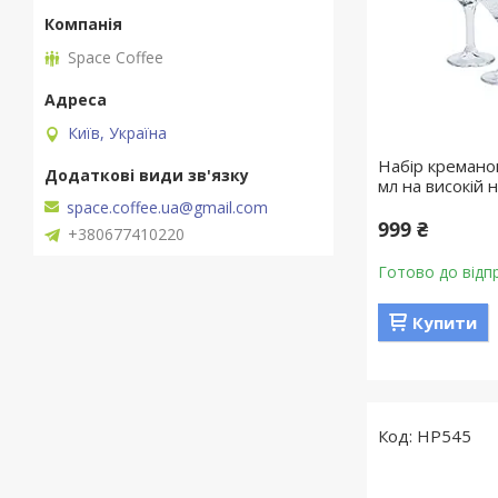
Space Coffee
Київ, Україна
Набір креманок
мл на високій 
space.coffee.ua@gmail.com
999 ₴
+380677410220
Готово до відп
Купити
HP545