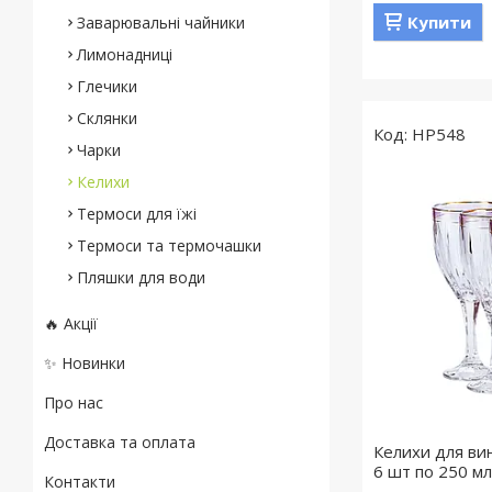
Купити
Заварювальні чайники
Лимонадниці
Глечики
Склянки
HP548
Чарки
Келихи
Термоси для їжі
Термоси та термочашки
Пляшки для води
🔥 Акції
✨ Новинки
Про нас
Доставка та оплата
Келихи для ви
6 шт по 250 м
Контакти