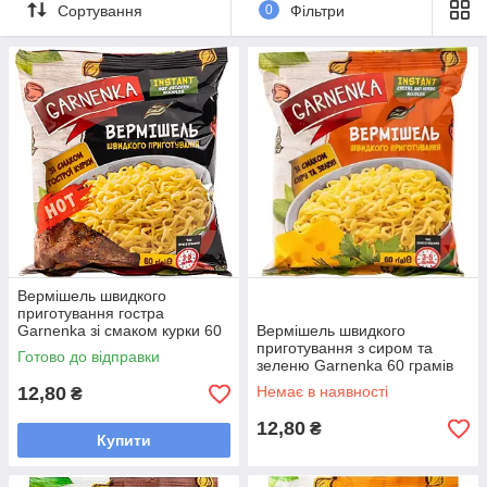
Сортування
0
Фільтри
Не знаєте, що обрати?
Напишіть нам у Viber або
Telegram — і ми вам допоможемо!
Вермішель швидкого
приготування гостра
Garnenka зі смаком курки 60
Вермішель швидкого
грамів
приготування з сиром та
Готово до відправки
зеленю Garnenka 60 грамів
12,80
Немає в наявності
₴
12,80
₴
Купити