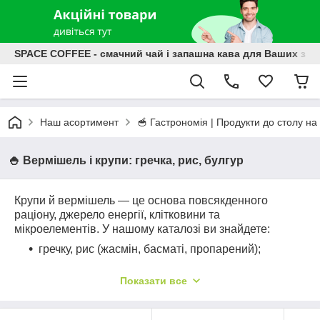
SPACE COFFEE - смачний чай і запашна кава для Ваших зат
Наш асортимент
🥣 Гастрономія | Продукти до столу на
🍚 Вермішель і крупи: гречка, рис, булгур
Крупи й вермішель — це основа повсякденного
раціону, джерело енергії, клітковини та
мікроелементів. У нашому каталозі ви знайдете:
гречку, рис (жасмін, басматі, пропарений);
булгур, кус-кус, пшоно, перловку, кіноа;
Показати все
вермішель — класичну, локшину, домашню та
швидкого приготування.