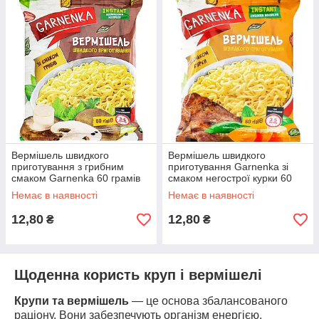
Вермішель швидкого
Вермішель швидкого
приготування з грибним
приготування Garnenka зі
смаком Garnenka 60 грамів
смаком негострої курки 60
грамів
Немає в наявності
Немає в наявності
12,80
12,80
₴
₴
Щоденна користь круп і вермішелі
Крупи та вермішель
— це основа збалансованого
раціону. Вони забезпечують організм енергією,