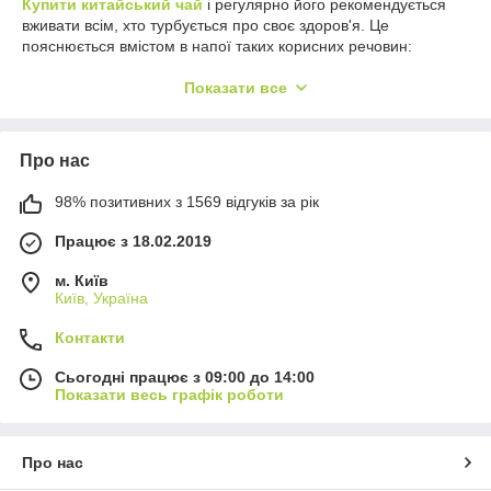
Купити китайський чай
і регулярно його рекомендується
вживати всім, хто турбується про своє здоров'я. Це
пояснюється вмістом в напої таких корисних речовин:
танінів;
Показати все
вітамінів групи A;
катехінів;
Про нас
амінокислот;
кофеїну;
98% позитивних з 1569 відгуків за рік
нікотинової та аскорбінової кислот;
Працює з 18.02.2019
тіаміну;
м. Київ
рибофлавіну;
Київ, Україна
токоферолу;
Контакти
флавонида;
мінералів;
Сьогодні працює з 09:00 до 14:00
Показати весь графік роботи
ефірних олій;
органічних кислот.
Завдяки їм міцний зелений чай надає позитивний вплив на
Про нас
організм — тонізує, підвищує стійкість до стресів, зміцнює