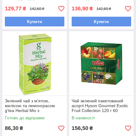
129,77
136,90
₴
₴
142,60 ₴
142,60 ₴
Купити
Купити
Зелений чай з м'ятою,
Чай зелений пакетований
мелісою та лемонграсом
асорті Hyson Gourmet Exotic
g'tea Herbal Mix з
Fruit Collection 120 г 60
натуральними травами 25
пакетиків 6 екзотичних смаків
Готово до відправки
В наявності
пакетиків
86,30
156,50
₴
₴