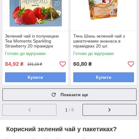
Зелений чай із полуницею
Тянь Шань зелений чай з
Tea Moments Sparkling
шматочками ананаса в
Strawberry 20 пірамідок
пірамідках 20 шт.
Готово до відправки
Готово до відправки
84,92
60,80
₴
₴
101,10 ₴
Купити
Купити
Показати ще
1
/ 8
Корисний зелений чай у пакетиках?