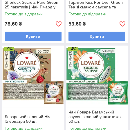
Sherlock Secrets Pure Green
Тарлтон Kiss For Ever Green
25 пакетиків | Чай Річард у
Tea зі смаком саусепа та
новому дизайні
фрукта Фантазія 25 пак х 2 г
Готово до відправки
Готово до відправки
78,60
53,60
₴
₴
Купити
Купити
–9%
–4%
Чай Ловаре Багамський
Ловаре чай зелений Ніч
саусеп зелений у пакетиках
Клеопатри 50 шт.
50 шт.
Готово до відправки
Готово до відправки