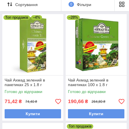
Сортування
0
Фільтри
ароматних трав, фруктів, ягід.
Не можете підібрати потрібний варіант зеленого
Топ продажів
–4%
–28%
пакетованого чаю?
Напишіть нам Viber або Telegram, і наші менеджери з
радістю допоможуть Вам.
Чай Ахмад зелений в
Чай Ахмад зелений в
пакетиках 25 x 1.8 г
пакетиках 100 x 1.8 г
Готово до відправки
Готово до відправки
71,42
190,66
₴
₴
74,40 ₴
264,80 ₴
Купити
Купити
Топ продажів