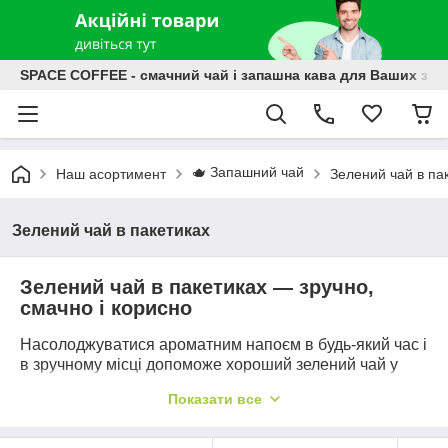
SPACE COFFEE - смачний чай і запашна кава для Ваших зат
🫖 Запашний чай
Наш асортимент
Зелений чай в па
Зелений чай в пакетиках
Зелений чай в пакетиках — зручно,
смачно і корисно
Насолоджуватися ароматним напоєм в будь-який час і
в зручному місці допоможе хороший зелений чай у
пакетиках. Придбати його ви можете в онлайн-
Показати все
магазині Space Coffee, який надає великий
асортимент кращих сортів зеленого чаю з Індії,
Цейлону та Китаю, різноманітних блендів з добавками