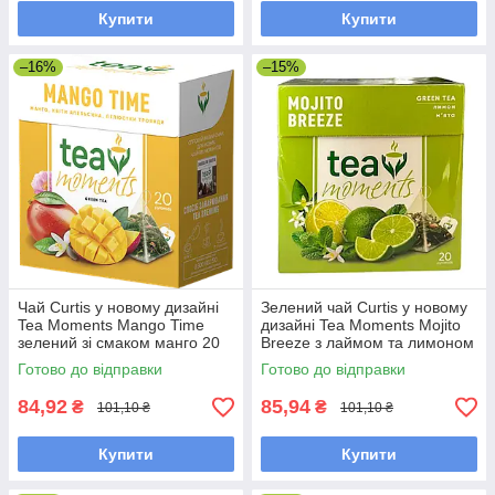
Купити
Купити
–16%
–15%
Чай Curtis у новому дизайні
Зелений чай Curtis у новому
Tea Moments Mango Time
дизайні Tea Moments Mojito
зелений зі смаком манго 20
Breeze з лаймом та лимоном
пірамідок
20 пірамідок
Готово до відправки
Готово до відправки
84,92
85,94
₴
₴
101,10 ₴
101,10 ₴
Купити
Купити