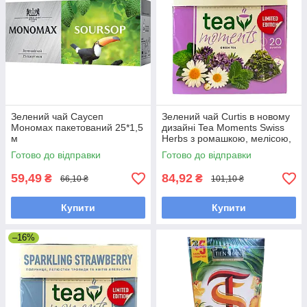
Зелений чай Саусеп
Зелений чай Curtis в новому
Мономах пакетований 25*1,5
дизайні Tea Moments Swiss
м
Herbs з ромашкою, мелісою,
лавандою в пірамідках 20 шт.
Готово до відправки
Готово до відправки
59,49
84,92
₴
₴
66,10 ₴
101,10 ₴
Купити
Купити
–16%