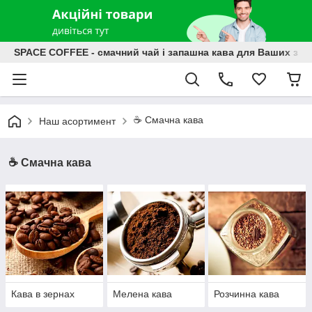
SPACE COFFEE - смачний чай і запашна кава для Ваших зат
☕️ Смачна кава
Наш асортимент
☕️ Смачна кава
Кава в зернах
Мелена кава
Розчинна кава