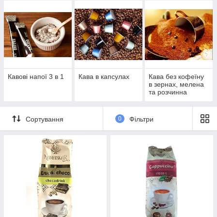
Кавові напої 3 в 1
Кава в капсулах
Кава без кофеїну
в зернах, мелена
та розчинна
Сортування
0
Фільтри