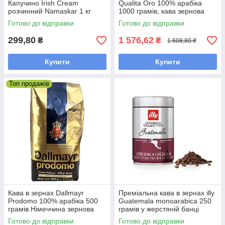
Капучино Irish Cream
Qualita Oro 100% арабіка
розчинний Namaskar 1 кг
1000 грамів, кава зернова
лавацца в пачці
Готово до відправки
Готово до відправки
299,80
1 576,62
₴
₴
1 608,80 ₴
Купити
Купити
Топ продажів
Кава в зернах Dallmayr
Преміальна кава в зернах illy
Prodomo 100% арабіка 500
Guatemala monoarabica 250
грамів Німеччина зернова
грамів у жерстяній банці
натуральна кава
Готово до відправки
Готово до відправки