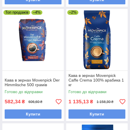
Топ продажів
–4%
–2%
Кава в зернах Movenpick
Кава в зернах Movenpick Der
Caffe Crema 100% арабика 1
Himmlische 500 грамів
кг
Готово до відправки
Готово до відправки
582,34
1 135,13
₴
₴
606,60 ₴
1 158,30 ₴
Купити
Купити