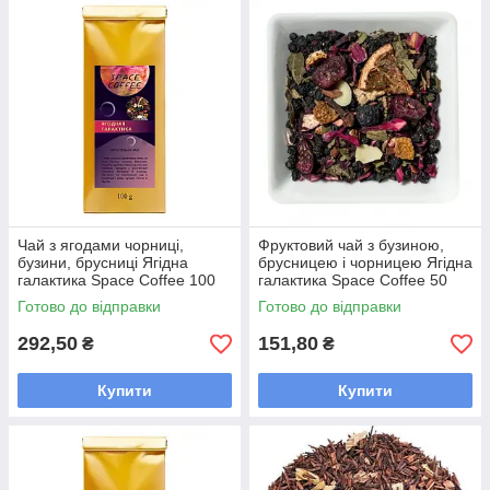
Чай з ягодами чорниці,
Фруктовий чай з бузиною,
бузини, брусниці Ягідна
брусницею і чорницею Ягідна
галактика Space Coffee 100
галактика Space Coffee 50
грам
грам
Готово до відправки
Готово до відправки
292,50
151,80
₴
₴
Купити
Купити