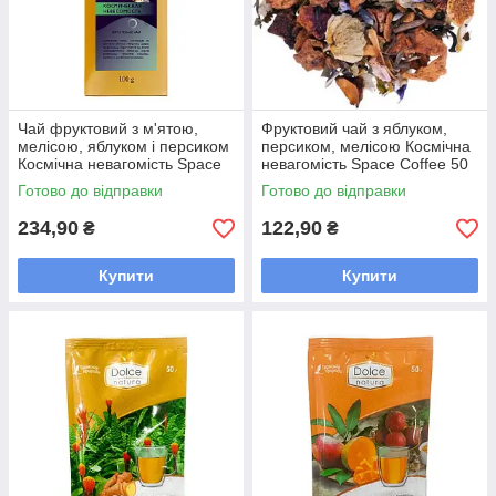
Чай фруктовий з м'ятою,
Фруктовий чай з яблуком,
мелісою, яблуком і персиком
персиком, мелісою Космічна
Космічна невагомість Space
невагомість Space Coffee 50
Coffee 100 грам
грам
Готово до відправки
Готово до відправки
234,90
122,90
₴
₴
Купити
Купити