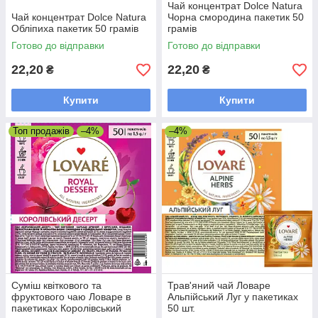
Чай концентрат Dolce Natura
Чай концентрат Dolce Natura
Чорна смородина пакетик 50
Обліпиха пакетик 50 грамів
грамів
Готово до відправки
Готово до відправки
22,20
22,20
₴
₴
Купити
Купити
Топ продажів
–4%
–4%
Суміш квіткового та
Трав'яний чай Ловаре
фруктового чаю Ловаре в
Альпійський Луг у пакетиках
пакетиках Королівський
50 шт.