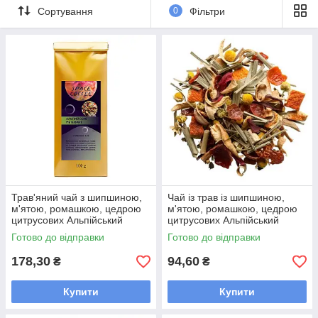
Трав'яний чай є тонізуючим і лікувальним напоєм. Він
Сортування
0
Фільтри
дозволяє ефективно боротися зі стресом, заспокоює
нерви, бореться з безсонням.
Не можете підібрати потрібний варіант
фруктового або трав'яного чаю?
Напишіть нам Viber або Telegram, і наші менеджери з
радістю допоможуть Вам.
Трав'яний чай з шипшиною,
Чай із трав із шипшиною,
м'ятою, ромашкою, цедрою
м'ятою, ромашкою, цедрою
цитрусових Альпійський
цитрусових Альпійський
метеорит Space Coffee 100
метеорит Space Coffee 50
Готово до відправки
Готово до відправки
грам
грамів
178,30
94,60
₴
₴
Купити
Купити