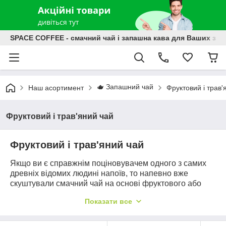
SPACE COFFEE - смачний чай і запашна кава для Ваших зат
🫖 Запашний чай
Наш асортимент
Фруктовий і трав'
Фруктовий і трав'яний чай
Фруктовий і трав'яний чай
Якщо ви є справжнім поціновувачем одного з самих
древніх відомих людині напоїв, то напевно вже
скуштували смачний чай на основі фруктового або
квіткового збору.
Показати все
Фруктовий чай користується популярністю у дітей,
завдяки різноманітності смаків і різновидів.