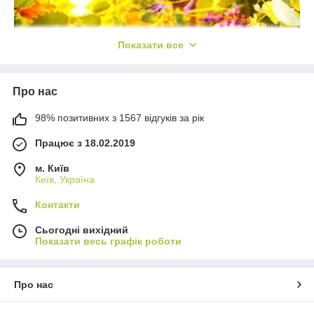
Показати все
Про нас
98% позитивних з 1567 відгуків за рік
Працює з 18.02.2019
м. Київ
Київ, Україна
Якщо традиційні міцні чаї багато п'ють винятково взимку, то
Контакти
чай каркаде з фруктовими добавками є незамінним напоєм
на протязі всього року. Фруктові чаї відрізняє:
Сьогодні вихідний
Показати весь графік роботи
досить солодкий смак,
довгий післясмак,
легкий аромат,
Про нас
величезна різноманітність букетів,