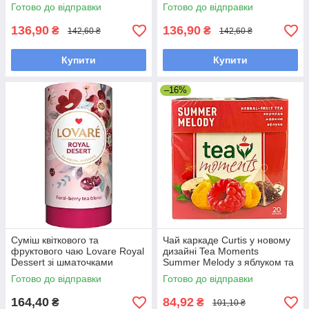
десерт 50 шт.
Готово до відправки
Готово до відправки
136,90
136,90
₴
₴
142,60 ₴
142,60 ₴
Купити
Купити
–16%
Суміш квіткового та
Чай каркаде Curtis у новому
фруктового чаю Lovare Royal
дизайні Tea Moments
Dessert зі шматочками
Summer Melody з яблуком та
фруктів 80 грамів у
малиною 20 пірамідок
Готово до відправки
Готово до відправки
подарунковому пакованні
164,40
84,92
₴
₴
101,10 ₴