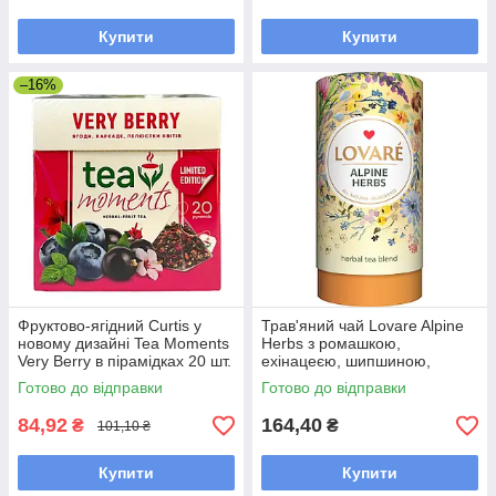
Купити
Купити
–16%
Фруктово-ягідний Curtis у
Трав'яний чай Lovare Alpine
новому дизайні Tea Moments
Herbs з ромашкою,
Very Berry в пірамідках 20 шт.
ехінацеєю, шипшиною,
м'ятою 80 грамів у
Готово до відправки
Готово до відправки
подарунковій упаковці
84,92
164,40
₴
₴
101,10 ₴
Купити
Купити