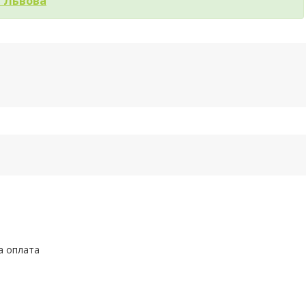
і Львова
а оплата