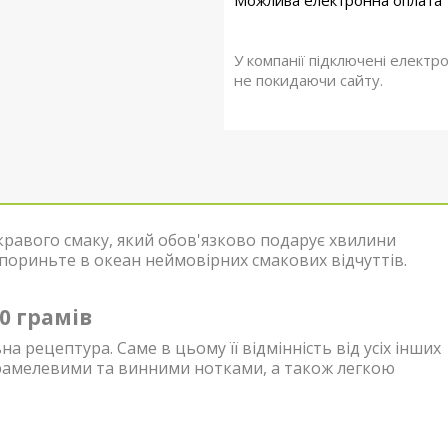
У компанії підключені електр
не покидаючи сайту.
кравого смаку, який обов'язково подарує хвилини
 пориньте в океан неймовірних смакових відчуттів.
0 грамів
а рецептура. Саме в цьому її відмінність від усіх інших
арамелевими та винними нотками, а також легкою