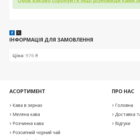
Обов'язково спробуйте інші різновиди Кави з
ІНФОРМАЦІЯ ДЛЯ ЗАМОВЛЕННЯ
Ціна:
976 ₴
АСОРТИМЕНТ
ПРО НАС
Кава в зернах
Головна
Мелена кава
Доставка т
Розчинна кава
Відгуки
Розсипний чорний чай