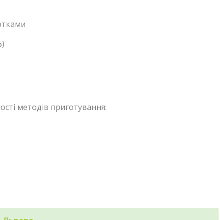
отками
%)
ості методів приготування: