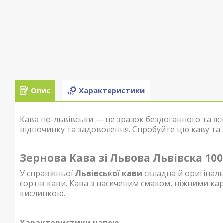
Опис
Характеристики
Кава по-львівськи — це зразок бездоганного та яс
відпочинку та задоволення. Спробуйте цю каву та
Зернова Кава зі Львова Львівска 100
У справжньої
Львівської кави
складна й оригінальн
сортів кави. Кава з насиченим смаком, ніжними к
кислинкою.
Характеристики напою