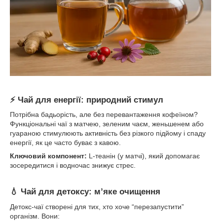
⚡ Чай для енергії: природний стимул
Потрібна бадьорість, але без перевантаження кофеїном?
Функціональні чаї з матчею, зеленим чаєм, женьшенем або
гуараною стимулюють активність без різкого підйому і спаду
енергії, як це часто буває з кавою.
Ключовий компонент:
L-теанін (у матчі), який допомагає
зосередитися і водночас знижує стрес.
💧 Чай для детоксу: м’яке очищення
Детокс-чаї створені для тих, хто хоче “перезапустити”
організм. Вони: