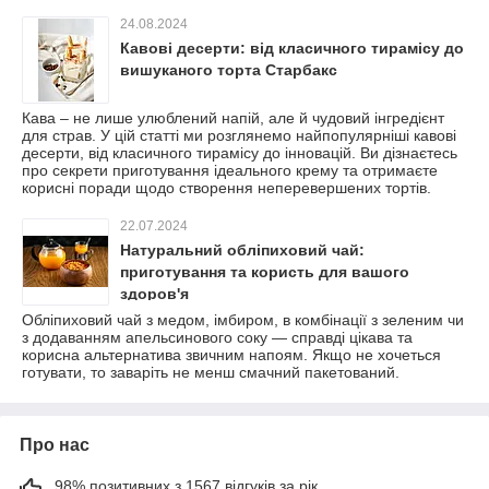
24.08.2024
Кавові десерти: від класичного тирамісу до
вишуканого торта Старбакс
Кава – не лише улюблений напій, але й чудовий інгредієнт
для страв. У цій статті ми розглянемо найпопулярніші кавові
десерти, від класичного тирамісу до інновацій. Ви дізнаєтесь
про секрети приготування ідеального крему та отримаєте
корисні поради щодо створення неперевершених тортів.
22.07.2024
Натуральний обліпиховий чай:
приготування та користь для вашого
здоров'я
Обліпиховий чай з медом, імбиром, в комбінації з зеленим чи
з додаванням апельсинового соку — справді цікава та
корисна альтернатива звичним напоям. Якщо не хочеться
готувати, то заваріть не менш смачний пакетований.
Про нас
98% позитивних з 1567 відгуків за рік