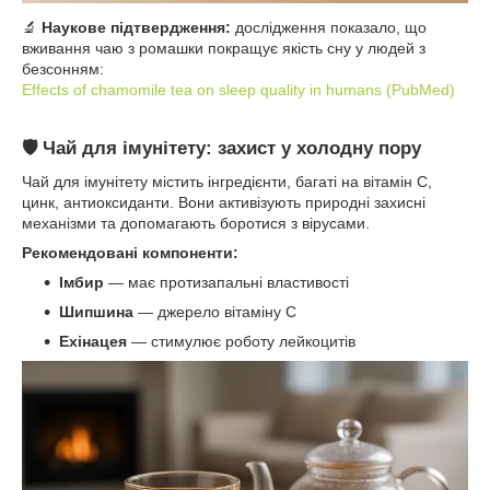
🔬
Наукове підтвердження:
дослідження показало, що
вживання чаю з ромашки покращує якість сну у людей з
безсонням:
Effects of chamomile tea on sleep quality in humans (PubMed)
🛡️ Чай для імунітету: захист у холодну пору
Чай для імунітету містить інгредієнти, багаті на вітамін С,
цинк, антиоксиданти. Вони активізують природні захисні
механізми та допомагають боротися з вірусами.
Рекомендовані компоненти:
Імбир
— має протизапальні властивості
Шипшина
— джерело вітаміну С
Ехінацея
— стимулює роботу лейкоцитів