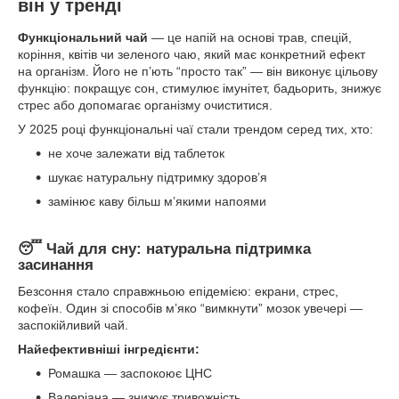
він у тренді
Функціональний чай
— це напій на основі трав, спецій,
коріння, квітів чи зеленого чаю, який має конкретний ефект
на організм. Його не п’ють “просто так” — він виконує цільову
функцію: покращує сон, стимулює імунітет, бадьорить, знижує
стрес або допомагає організму очиститися.
У 2025 році функціональні чаї стали трендом серед тих, хто:
не хоче залежати від таблеток
шукає натуральну підтримку здоров’я
замінює каву більш м’якими напоями
😴 Чай для сну: натуральна підтримка
засинання
Безсоння стало справжньою епідемією: екрани, стрес,
кофеїн. Один зі способів м’яко “вимкнути” мозок увечері —
заспокійливий чай.
Найефективніші інгредієнти:
Ромашка — заспокоює ЦНС
Валеріана — знижує тривожність