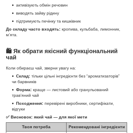
активізують обмін речовин
виводять зайву рідину
підтримують печінку та кишківник
До складу часто входять:
кропива, кульбаба, лимонник,
м’ята.
🛍 Як обрати якісний функціональний
чай
Коли обираєш чай, зверни увагу на:
Склад:
тільки цільні інгредієнти без “ароматизаторів”
чи барвників
Форма:
краще — листовий або гранульований
трав’яний чай
Походження:
перевірені виробники, сертифікати,
відгуки
✅ Висновок: який чай — для якої мети
Твоя потреба
Рекомендовані інгредієнти