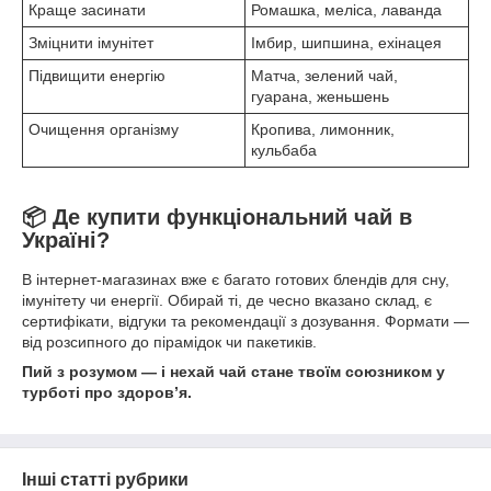
Краще засинати
Ромашка, меліса, лаванда
Зміцнити імунітет
Імбир, шипшина, ехінацея
Підвищити енергію
Матча, зелений чай,
гуарана, женьшень
Очищення організму
Кропива, лимонник,
кульбаба
📦 Де купити функціональний чай в
Україні?
В інтернет-магазинах вже є багато готових блендів для сну,
імунітету чи енергії. Обирай ті, де чесно вказано склад, є
сертифікати, відгуки та рекомендації з дозування. Формати —
від розсипного до пірамідок чи пакетиків.
Пий з розумом — і нехай чай стане твоїм союзником у
турботі про здоров’я.
Інші статті рубрики