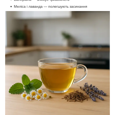
Меліса і лаванда — полегшують засинання