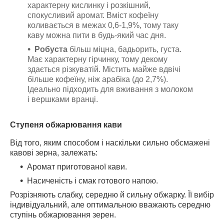
характерну кислинку і розкішний,
спокусливий аромат. Вміст кофеїну
коливається в межах 0,6-1,9%, тому таку
каву можна пити в будь-який час дня.
Робуста
більш міцна, бадьорить, густа.
Має характерну гірчинку, тому декому
здається різкуватій. Містить майже вдвічі
більше кофеїну, ніж арабіка (до 2,7%).
Ідеально підходить для вживання з молоком
і вершками вранці.
Ступеня обжарювання кави
Від того, яким способом і наскільки сильно обсмажені
кавові зерна, залежать:
Аромат приготованої кави.
Насиченість і смак готового напою.
Розрізняють слабку, середню й сильну обжарку. Її вибір
індивідуальний, але оптимальною вважають середню
ступінь обжарювання зерен.