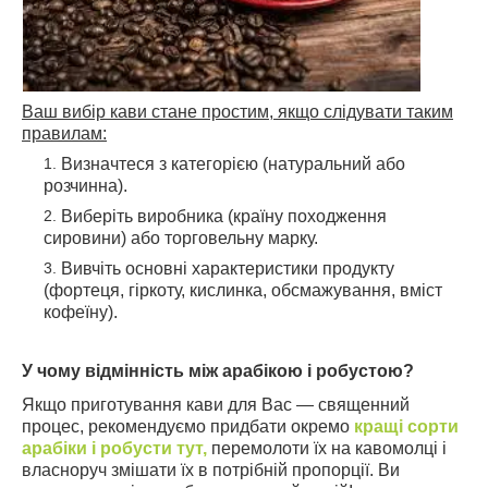
Ваш
вибір кави стане простим, якщо слідувати таким
правилам:
Визначтеся з категорією (натуральний або
розчинна).
Виберіть виробника (країну походження
сировини) або торговельну марку.
Вивчіть основні характеристики продукту
(фортеця, гіркоту, кислинка, обсмажування, вміст
кофеїну).
У чому відмінність між арабікою і робустою?
Якщо приготування кави для Вас — священний
процес, рекомендуємо придбати окремо
кращі сорти
арабіки і робусти тут,
перемолоти їх на кавомолці і
власноруч змішати їх в потрібній пропорції. Ви