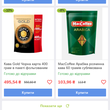
–10%
–8%
Кава Gold Чорна карта 400
MacCoffee Арабіка розчинна
грам в пакеті фольгованим
кава 60 грамів сублімована
Готово до відправки
Готово до відправки
495,54
103,96
₴
₴
550,60 ₴
113 ₴
Купити
Купити
Показати ще