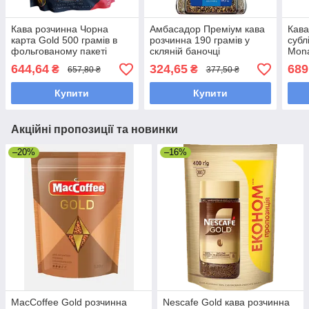
Кава розчинна Чорна
Амбасадор Преміум кава
Кава
карта Gold 500 грамів в
розчинна 190 грамів у
субл
фольгованому пакеті
скляній баночці
Mona
упак
644,64
324,65
689
₴
₴
657,80 ₴
377,50 ₴
Купити
Купити
Акційні пропозиції та новинки
–20%
–16%
MacCoffee Gold розчинна
Nescafe Gold кава розчинна