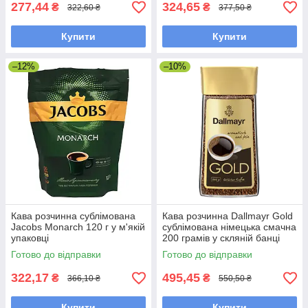
277,44
324,65
₴
₴
322,60 ₴
377,50 ₴
Купити
Купити
–12%
–10%
Кава розчинна сублімована
Кава розчинна Dallmayr Gold
Jacobs Monarch 120 г у м'якій
сублімована німецька смачна
упаковці
200 грамів у скляній банці
Готово до відправки
Готово до відправки
322,17
495,45
₴
₴
366,10 ₴
550,50 ₴
Купити
Купити