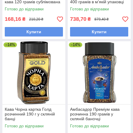
кава 120 грамів сублімована
400 грамів в м'якій упаковці
Готово до відправки
Готово до відправки
168,16
738,70
₴
₴
210,20 ₴
879,40 ₴
Купити
Купити
–14%
–14%
Кава Чорна картка Голд
Амбасадор Преміум кава
розчинний 190 г у скляній
розчинна 190 грамів у
банці
скляній баночці
Готово до відправки
Готово до відправки