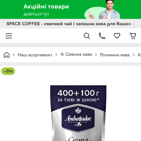
SPACE COFFEE - смачний чай і запашна кава для Ваших зат
☕️ Смачна кава
Наш асортимент
Розчинна кава
К
–8%