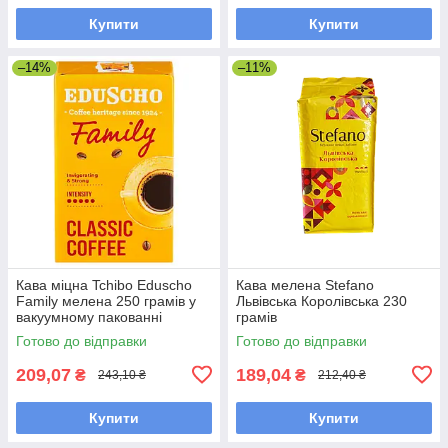
Купити
Купити
–14%
–11%
Кава міцна Tchibo Eduscho
Кава мелена Stefano
Family мелена 250 грамів у
Львівська Королівська 230
вакуумному пакованні
грамів
Готово до відправки
Готово до відправки
209,07
189,04
₴
₴
243,10 ₴
212,40 ₴
Купити
Купити