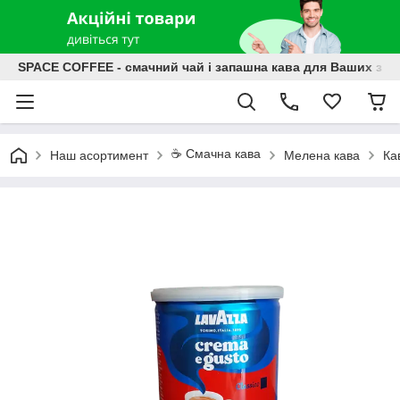
SPACE COFFEE - смачний чай і запашна кава для Ваших зат
☕️ Смачна кава
Наш асортимент
Мелена кава
Ка