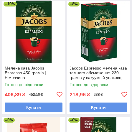
–10%
–8%
Мелена кава Jacobs
Jacobs Espresso мелена кава
Espresso 450 грамів |
темного обсмаження 230
Німеччина
грамів у вакуумній упаковці
Готово до відправки
Готово до відправки
406,89
218,96
₴
₴
452,10 ₴
238 ₴
Купити
Купити
–6%
–6%