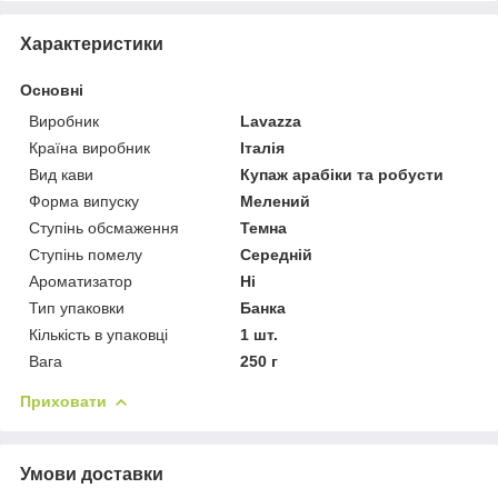
Характеристики
Основні
Виробник
Lavazza
Країна виробник
Італія
Вид кави
Купаж арабіки та робусти
Форма випуску
Мелений
Ступінь обсмаження
Темна
Ступінь помелу
Середній
Ароматизатор
Ні
Тип упаковки
Банка
Кількість в упаковці
1 шт.
Вага
250 г
Приховати
Умови доставки