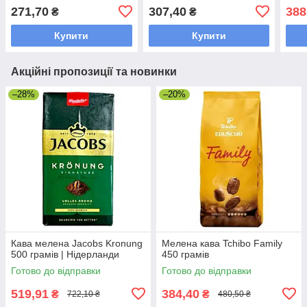
271,70
307,40
388
₴
₴
Купити
Купити
Акційні пропозиції та новинки
–28%
–20%
Кава мелена Jacobs Kronung
Мелена кава Tchibo Family
500 грамів | Нідерланди
450 грамів
Готово до відправки
Готово до відправки
519,91
384,40
₴
₴
722,10 ₴
480,50 ₴