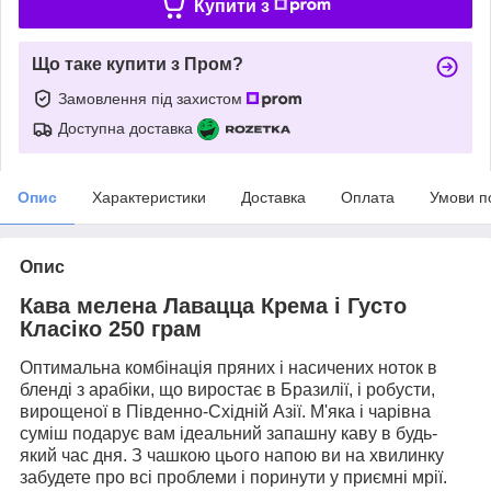
Купити з
Що таке купити з Пром?
Замовлення під захистом
Доступна доставка
Опис
Характеристики
Доставка
Оплата
Умови п
Опис
Кава мелена Лавацца Крема і Густо
Класіко 250 грам
Оптимальна комбінація пряних і насичених ноток в
бленді з арабіки, що виростає в Бразилії, і робусти,
вирощеної в Південно-Східній Азії. М'яка і чарівна
суміш подарує вам ідеальний запашну каву в будь-
який час дня. З чашкою цього напою ви на хвилинку
забудете про всі проблеми і поринути у приємні мрії.