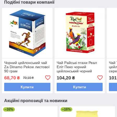
Подібні товари компанії
Чорний цейлонський чай
Чай Райські птахи Реал
Чай 
Za Dinamo Pekoe листової
Еліт Пеко чорний
цейл
90 грам
цейлонський чорний
сере
середньолистовий 100
гра
68,70
104,20
101
₴
₴
70,10 ₴
грам
Купити
Купити
Акційні пропозиції та новинки
–16%
–16%