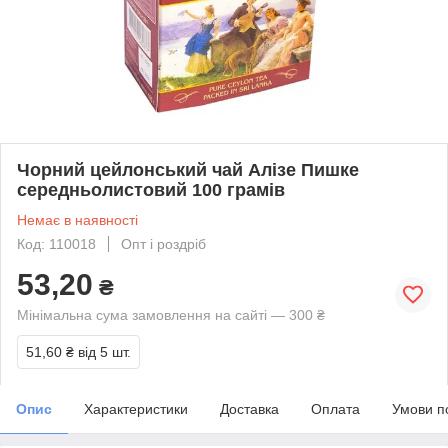
Чорний цейлонський чай Алізе Пишке
середньолистовий 100 грамів
Немає в наявності
Код: 110018
Опт і роздріб
53,20
₴
Мінімальна сума замовлення на сайті — 300 ₴
51,60 ₴
від 5 шт.
Опис
Характеристики
Доставка
Оплата
Умови п