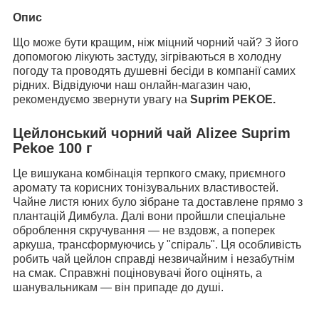
Опис
Що може бути кращим, ніж міцний чорний чай? З його
допомогою лікують застуду, зігріваються в холодну
погоду та проводять душевні бесіди в компанії самих
рідних. Відвідуючи наш онлайн-магазин чаю,
рекомендуємо звернути увагу на
Suprim PEKOE.
Цейлонський чорний чай Alizee Suprim
Pekoe 100 г
Це вишукана комбінація терпкого смаку, приємного
аромату та корисних тонізувальних властивостей.
Чайне листя юних було зібране та доставлене прямо з
плантацій Димбула. Далі вони пройшли спеціальне
оброблення скручування — не вздовж, а поперек
аркуша, трансформуючись у "спіраль". Ця особливість
робить чай цейлон справді незвичайним і незабутнім
на смак. Справжні поціновувачі його оцінять, а
шанувальникам — він припаде до душі.