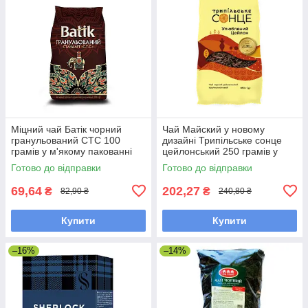
Міцний чай Батік чорний
Чай Майский у новому
гранульований СТС 100
дизайні Трипільське сонце
грамів у м'якому пакованні
цейлонський 250 грамів у
м'якій упаковці
Готово до відправки
Готово до відправки
69,64
202,27
₴
₴
82,90 ₴
240,80 ₴
Купити
Купити
–16%
–14%