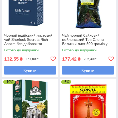
Чорний індійський листовий
Чай чорний байховий
чай Sherlock Secrets Rich
цейлонський Три Слони
Assam без добавок та
Великий лист 500 грамів у
ароматизаторів 100 грамів
м'якому пакованні
Готово до відправки
Готово до відправки
132,55
177,42
₴
₴
157,80 ₴
206,30 ₴
Купити
Купити
–10%
–6%