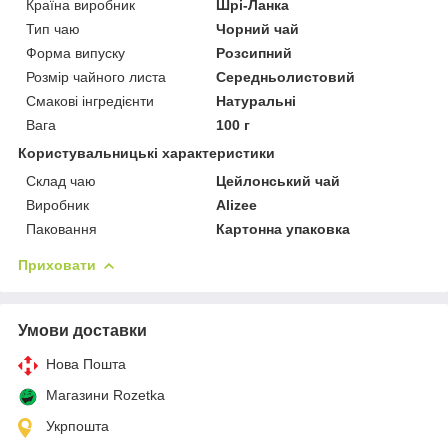
Країна виробник
Шрі-Ланка
Тип чаю
Чорний чай
Форма випуску
Розсипний
Розмір чайного листа
Середньолистовий
Смакові інгредієнти
Натуральні
Вага
100 г
Користувальницькі характеристики
Склад чаю
Цейлонський чай
Виробник
Alizee
Паковання
Картонна упаковка
Приховати
Умови доставки
Нова Пошта
Магазини Rozetka
Укрпошта