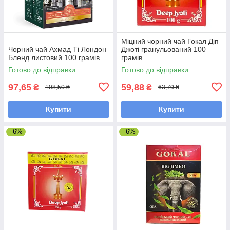
Міцний чорний чай Гокал Діп
Чорний чай Ахмад Ті Лондон
Джоті гранульований 100
Бленд листовий 100 грамів
грамів
Готово до відправки
Готово до відправки
97,65
59,88
₴
₴
108,50 ₴
63,70 ₴
Купити
Купити
–6%
–6%