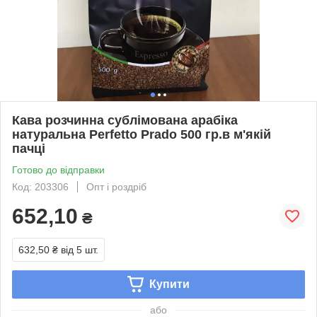
Кава розчинна сублімована арабіка
натуральна Perfetto Prado 500 гр.в м'якій
пачці
Готово до відправки
Код: 203306
Опт і роздріб
652,10
₴
632,50 ₴
від 5 шт.
Купити
або