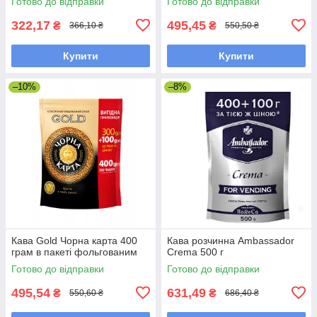
Готово до відправки
Готово до відправки
322,17
495,45
₴
₴
366,10 ₴
550,50 ₴
Купити
Купити
–10%
–8%
Кава Gold Чорна карта 400
Кава розчинна Ambassador
грам в пакеті фольгованим
Crema 500 г
Готово до відправки
Готово до відправки
495,54
631,49
₴
₴
550,60 ₴
686,40 ₴