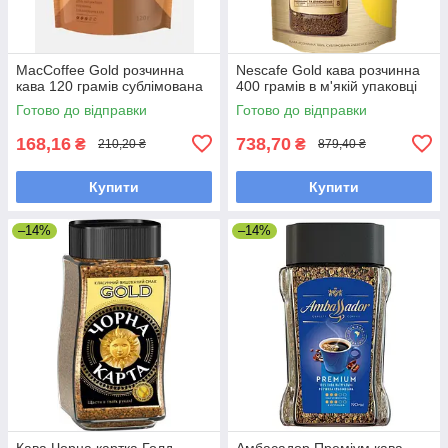
MacCoffee Gold розчинна
Nescafe Gold кава розчинна
кава 120 грамів сублімована
400 грамів в м'якій упаковці
Готово до відправки
Готово до відправки
168,16
738,70
₴
₴
210,20 ₴
879,40 ₴
Купити
Купити
–14%
–14%
Кава Чорна картка Голд
Амбасадор Преміум кава