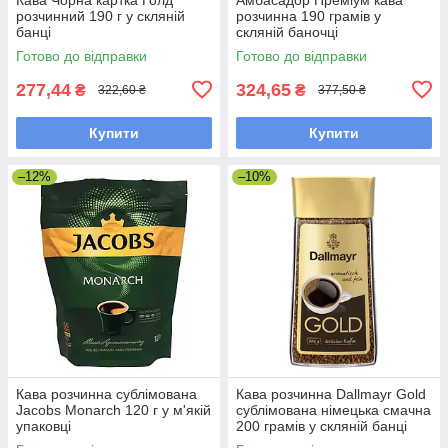
розчинний 190 г у скляній
розчинна 190 грамів у
банці
скляній баночці
Готово до відправки
Готово до відправки
277,44
324,65
₴
₴
322,60 ₴
377,50 ₴
Купити
Купити
–12%
–10%
Кава розчинна сублімована
Кава розчинна Dallmayr Gold
Jacobs Monarch 120 г у м'якій
сублімована німецька смачна
упаковці
200 грамів у скляній банці