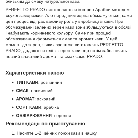
близьким до смаку натуральної кави.
PERFETTO PRADO виготовляється із зерен Арабіки методом
«сухої заморозки». Але перед цим зерна обсмажуються, саме
цей процес відіграє важливу роль у виробництві кави. При
обсмажуванні зелених зерен кави вони збільшуються в обсязі
і набувають коричневого кольору. Саме при процесі
обсмажування формується смак та аромат кави. У цей
момент до зерен, з яких зрештою виготовлять PERFETTO
PRADO, додаються олії із зерен кави, що потім забезпечить
певний властивий аромат та смак саме PRADO.
Характеристики напою
ТИП КАВИ
: розчинний
СМАК
: насичений
АРОМАТ
: яскравий
СОРТ КАВИ
: арабіка
ОБЖАРЮВАННЯ
: середня
Рекомендації по
приготуванню
Насипте 1-2 чайних ложки кави в чашку.