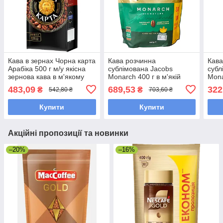
Кава в зернах Чорна карта
Кава розчинна
Кава
Арабіка 500 г м/у якісна
сублімована Jacobs
субл
зернова кава в м'якому
Monarch 400 г в м'якій
Mona
пакованні
упаковці
упак
483,09
689,53
322
₴
₴
542,80 ₴
703,60 ₴
Купити
Купити
Акційні пропозиції та новинки
–20%
–16%