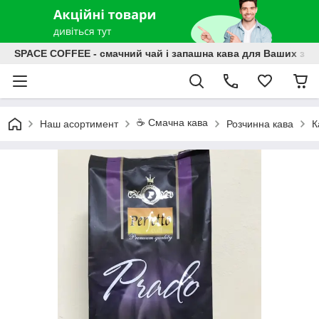
SPACE COFFEE - смачний чай і запашна кава для Ваших зат
☕️ Смачна кава
Наш асортимент
Розчинна кава
К