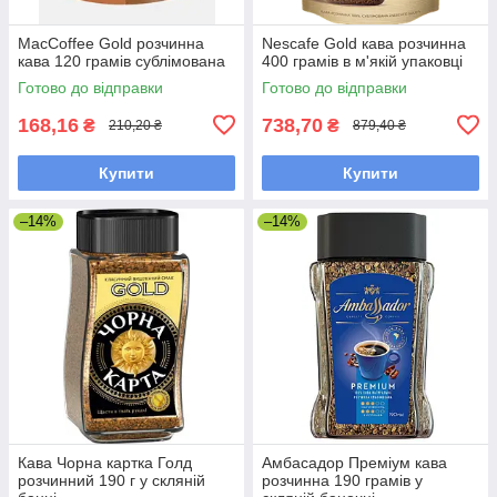
MacCoffee Gold розчинна
Nescafe Gold кава розчинна
кава 120 грамів сублімована
400 грамів в м'якій упаковці
Готово до відправки
Готово до відправки
168,16
738,70
₴
₴
210,20 ₴
879,40 ₴
Купити
Купити
–14%
–14%
Кава Чорна картка Голд
Амбасадор Преміум кава
розчинний 190 г у скляній
розчинна 190 грамів у