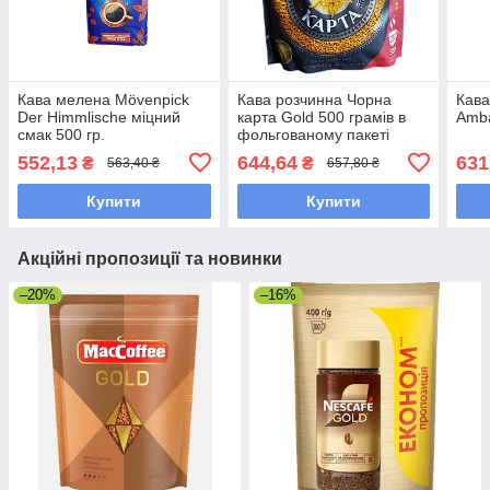
Кава мелена Mövenpick
Кава розчинна Чорна
Кава
Der Himmlische міцний
карта Gold 500 грамів в
Amba
смак 500 гр.
фольгованому пакеті
552,13
644,64
631
₴
₴
563,40 ₴
657,80 ₴
Купити
Купити
Акційні пропозиції та новинки
–20%
–16%