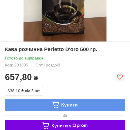
Кава розчинна Perfetto D'oro 500 гр.
Готово до відправки
Код: 203305
Опт і роздріб
657,80
₴
638,10 ₴
від 5 шт.
Купити
або
Купити з