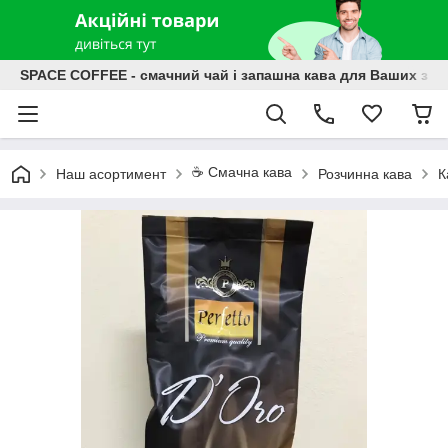
SPACE COFFEE - смачний чай і запашна кава для Ваших зат
☕️ Смачна кава
Наш асортимент
Розчинна кава
К