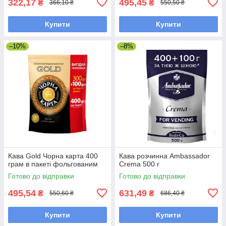
322,17
495,45
₴
₴
366,10 ₴
550,50 ₴
Купити
Купити
–10%
–8%
Кава Gold Чорна карта 400
Кава розчинна Ambassador
грам в пакеті фольгованим
Crema 500 г
Готово до відправки
Готово до відправки
495,54
631,49
₴
₴
550,60 ₴
686,40 ₴
Купити
Купити