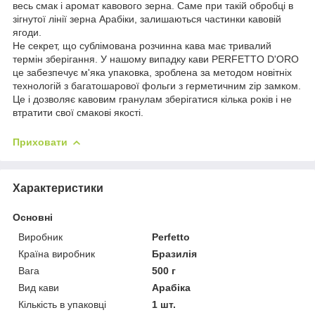
весь смак і аромат кавового зерна. Саме при такій обробці в
зігнутої лінії зерна Арабіки, залишаються частинки кавовій
ягоди.
Не секрет, що сублімована розчинна кава має тривалий
термін зберігання. У нашому випадку кави PERFETTO D'ORO
це забезпечує м'яка упаковка, зроблена за методом новітніх
технологій з багатошарової фольги з герметичним zip замком.
Це і дозволяє кавовим гранулам зберігатися кілька років і не
втратити свої смакові якості.
Приховати
Характеристики
Основні
Виробник
Perfetto
Країна виробник
Бразилія
Вага
500 г
Вид кави
Арабіка
Кількість в упаковці
1 шт.