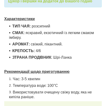
Цукор і вершки на додаток до Вашого год
аю
Характеристики
ТИП ЧАЯ:
розсипний
СМАК:
яскравий, екзотичний із легким смаком
імбиру.
АРОМАТ:
свіжий, пікантний.
КРЕПОСТЬ:
4/6
З
ТРАНА ПРОДІВНИК
: Шрі-Ланка
Рекомендації щодо
приготуванню
Час: 3-5 хвилин
Температура води: 100°С
Використовувати очищену свіжу воду, яка не
кипіла раніше.