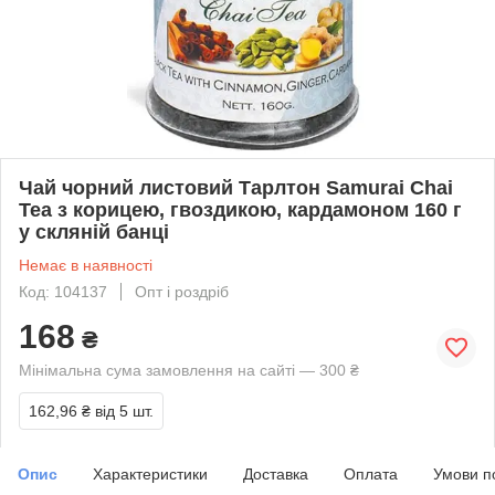
Чай чорний листовий Тарлтон Samurai Chai
Tea з корицею, гвоздикою, кардамоном 160 г
у скляній банці
Немає в наявності
Код: 104137
Опт і роздріб
168
₴
Мінімальна сума замовлення на сайті — 300 ₴
162,96 ₴
від 5 шт.
Опис
Характеристики
Доставка
Оплата
Умови п