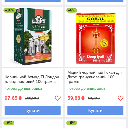
–10%
–6%
Міцний чорний чай Гокал Діп
Чорний чай Ахмад Ті Лондон
Джоті гранульований 100
Бленд листовий 100 грамів
грамів
Готово до відправки
Готово до відправки
97,65
59,88
₴
₴
108,50 ₴
63,70 ₴
Купити
Купити
–6%
–6%