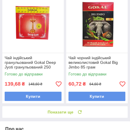
Чай індійський
Чай чорний індійський
гранульований Gokal Deep
великолистовий Gokal Big
Jyoti гранульований 250
Jimbo 85 грам
грамів
Готово до відправки
Готово до відправки
139,68
60,72
₴
₴
148,60 ₴
64,60 ₴
Купити
Купити
Показати ще
Про нас