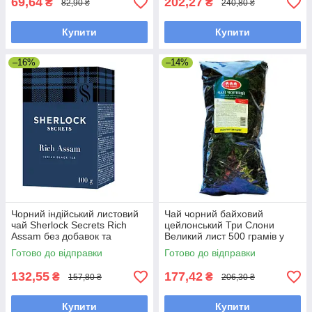
69,64
202,27
₴
₴
82,90 ₴
240,80 ₴
Купити
Купити
–16%
–14%
Чорний індійський листовий
Чай чорний байховий
чай Sherlock Secrets Rich
цейлонський Три Слони
Assam без добавок та
Великий лист 500 грамів у
ароматизаторів 100 грамів
м'якому пакованні
Готово до відправки
Готово до відправки
132,55
177,42
₴
₴
157,80 ₴
206,30 ₴
Купити
Купити