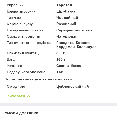
Виробник
Тарлтон
Країна виробник
Шрі-Ланка
Тип чаю
Чорний чай
Форма випуску
Розсипний
Розмір чайного листа
Середньолистовий
Смакові інгредієнти
Натуральні
Тип смакового інгредієнта
Гвоздика, Кориця,
Кардамон, Календула
Кількість в упаковці
8 шт.
Вага
160 г
Упаковка
Скляна банка
Подарункова упаковка
Так
Користувальницькі характеристики
Склад чаю
Цейлонський чай
Приховати
Умови доставки