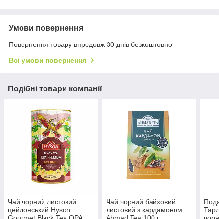
Умови повернення
Повернення товару впродовж 30 днів безкоштовно
Всі умови повернення
Подібні товари компанії
Чай чорний листовий
Чай чорний байховий
Пода
цейлонський Hyson
листовий з кардамоном
Тарл
Gourmet Black Tea OPA
Ahmad Tea 100 г
чорн