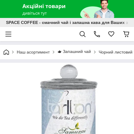
SPACE COFFEE - смачний чай і запашна кава для Ваших зат
🫖 Запашний чай
Наш асортимент
Чорний листовий 