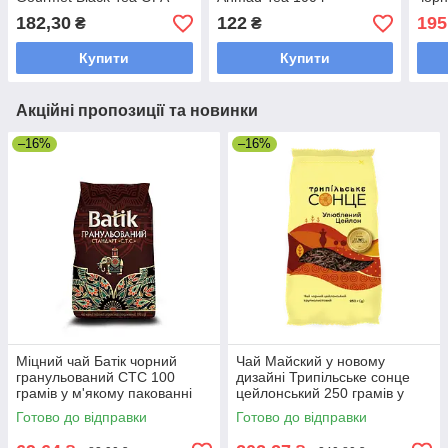
Premium 100 г у жерстяній
ароматний цейлонський
жерс
182,30
122
195
₴
₴
банці
купаж
Купити
Купити
Акційні пропозиції та новинки
–16%
–16%
Міцний чай Батік чорний
Чай Майский у новому
гранульований СТС 100
дизайні Трипільське сонце
грамів у м'якому пакованні
цейлонський 250 грамів у
м'якій упаковці
Готово до відправки
Готово до відправки