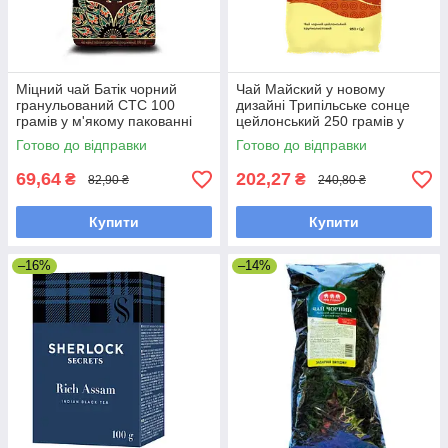
Міцний чай Батік чорний
Чай Майский у новому
гранульований СТС 100
дизайні Трипільське сонце
грамів у м'якому пакованні
цейлонський 250 грамів у
м'якій упаковці
Готово до відправки
Готово до відправки
69,64
202,27
₴
₴
82,90 ₴
240,80 ₴
Купити
Купити
–16%
–14%