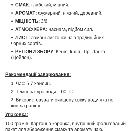
СМАК
: глибокий, міцний.
АРОМАТ:
фужерний, ніжний, деревний.
МІЦНІСТЬ:
3/6.
АТМОСФЕРА:
наснага, підйом сил.
ЛИСТ:
ламані листочки чаю традиційних
чорних сортів.
РЕГІОНИ ЗБОРУ:
Кенія, Індія, Шрі-Ланка
(Цейлон).
Рекомендації заварювання:
Час: 5-7 хвилин.
Температура води: 100 °С.
Використовувати очищену свіжу воду, яка не
кипіла раніше.
Упаковка:
100 грамів. Картонна коробка, внутрішній фольгований
пакет для збереження смаку та аромату чаю.