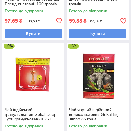
Бленд листовий 100 грамів
грамів
Готово до відправки
Готово до відправки
97,65
59,88
₴
₴
108,50 ₴
63,70 ₴
Купити
Купити
–6%
–6%
Чай індійський
Чай чорний індійський
гранульований Gokal Deep
великолистовий Gokal Big
Jyoti гранульований 250
Jimbo 85 грам
грамів
Готово до відправки
Готово до відправки