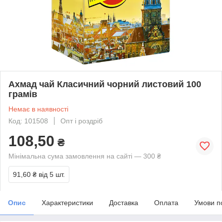
Ахмад чай Класичний чорний листовий 100
грамів
Немає в наявності
Код: 101508
Опт і роздріб
108,50
₴
Мінімальна сума замовлення на сайті — 300 ₴
91,60 ₴
від 5 шт.
Опис
Характеристики
Доставка
Оплата
Умови п