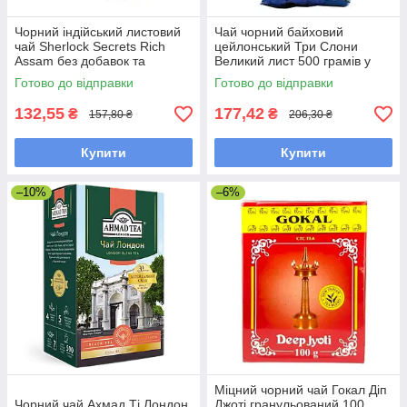
Чорний індійський листовий
Чай чорний байховий
чай Sherlock Secrets Rich
цейлонський Три Слони
Assam без добавок та
Великий лист 500 грамів у
ароматизаторів 100 грамів
м'якому пакованні
Готово до відправки
Готово до відправки
132,55
177,42
₴
₴
157,80 ₴
206,30 ₴
Купити
Купити
–10%
–6%
Міцний чорний чай Гокал Діп
Чорний чай Ахмад Ті Лондон
Джоті гранульований 100