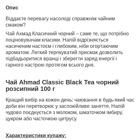
Опис
Віддаєте перевагу насолоді справжнім чайним
смаком?
Чай Ахмад Класичний чорний – саме те, що потрібно
поціновувачам класики. Напій відрізняється
насиченим настоєм і глибоким, ніби огортаючим
ароматом. Легкий терпкуватий присмак дозволить
підбадьоритися вранці і зберегти заряд енергії і
гарного настрою протягом всього дня.
Чай Ahmad Classic Black Tea чорний
розсипний 100 г
Кращий вибір на кожен день: чаювання в будь-який час
доби він перетворює у заспокійливе заняття. Напій
чудово поєднується з молоком, шматочком імбиру,
цукром або часточкою цитрусу.
Характеристики купажу: