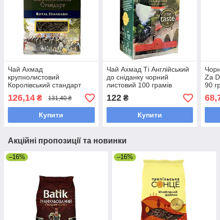
Чай Ахмад
Чай Ахмад Ті Англійський
Чорн
крупнолистовий
до сніданку чорний
Za D
Королівський стандарт
листовий 100 грамів
90 г
чорний 100 грам
126,14
122
68,
₴
₴
131,40 ₴
Купити
Купити
Акційні пропозиції та новинки
–16%
–16%