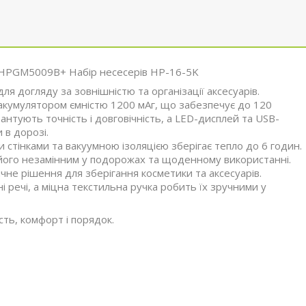
 HPGM5009B+ Набір несесерів HP-16-5K
 догляду за зовнішністю та організації аксесуарів.
кумулятором ємністю 1200 мАг, що забезпечує до 120
антують точність і довговічність, а LED-дисплей та USB-
 в дорозі.
и стінками та вакуумною ізоляцією зберігає тепло до 6 годин.
ть його незамінним у подорожах та щоденному використанні.
чне рішення для зберігання косметики та аксесуарів.
речі, а міцна текстильна ручка робить їх зручними у
сть, комфорт і порядок.