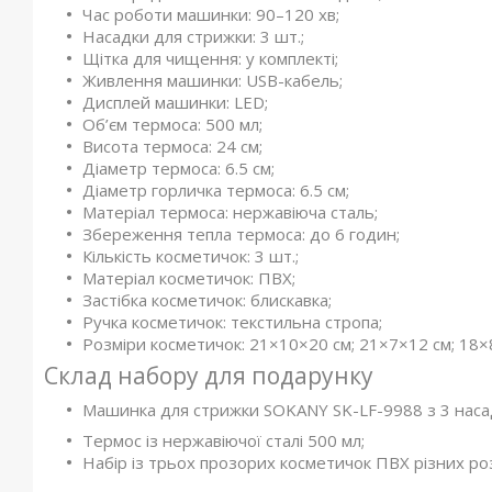
Час роботи машинки: 90–120 хв;
Насадки для стрижки: 3 шт.;
Щітка для чищення: у комплекті;
Живлення машинки: USB-кабель;
Дисплей машинки: LED;
Об’єм термоса: 500 мл;
Висота термоса: 24 см;
Діаметр термоса: 6.5 см;
Діаметр горличка термоса: 6.5 см;
Матеріал термоса: нержавіюча сталь;
Збереження тепла термоса: до 6 годин;
Кількість косметичок: 3 шт.;
Матеріал косметичок: ПВХ;
Застібка косметичок: блискавка;
Ручка косметичок: текстильна стропа;
Розміри косметичок: 21×10×20 см; 21×7×12 см; 18×
Склад набору для подарунку
Машинка для стрижки SOKANY SK-LF-9988 з 3 наса
Термос із нержавіючої сталі 500 мл;
Набір із трьох прозорих косметичок ПВХ різних роз