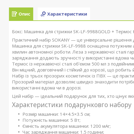
Опис
Характеристики
Бокс: Машинка для стрижки SK-LF-9988GOLD + Термос
Практичний набір SOKANY — це універсальне рішення для
Машинка для стрижки SK-LF-9988 оснащена потужним а
хвилин автономної роботи. Леза з нержавіючої сталі гар
заряджання додають зручності у використанні вдома чи
Термос із нержавіючої сталі об’ємом 500 мл з подвійним
Він міцний, довговічний і стійкий до корозії, що роби
Набір із трьох прозорих косметичок із ПВХ — це практи
Прозорий матеріал дозволяє швидко знаходити потрібні 
використанні вдома чи в дорозі.
Цей набір — ідеальний подарунок для тих, хто цінує які
Характеристики подарунковго набору
Розмір машинки: 14×4.5×3.5 см;
Потужність машинки: 5 Вт;
Ємність акумулятора машинки: 1200 мАг;
Час заряджання машинки: 1.5 години;