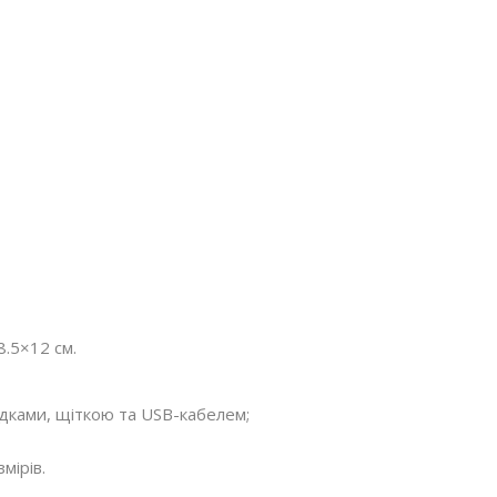
8.5×12 см.
дками, щіткою та USB-кабелем;
мірів.