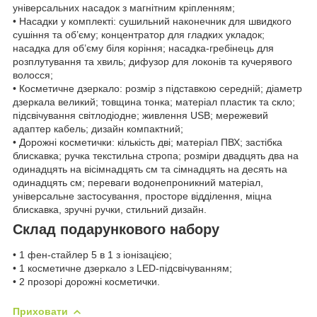
універсальних насадок з магнітним кріпленням;
• Насадки у комплекті: сушильний наконечник для швидкого
сушіння та об’єму; концентратор для гладких укладок;
насадка для об’єму біля коріння; насадка-гребінець для
розплутування та хвиль; дифузор для локонів та кучерявого
волосся;
• Косметичне дзеркало: розмір з підставкою середній; діаметр
дзеркала великий; товщина тонка; матеріал пластик та скло;
підсвічування світлодіодне; живлення USB; мережевий
адаптер кабель; дизайн компактний;
• Дорожні косметички: кількість дві; матеріал ПВХ; застібка
блискавка; ручка текстильна стропа; розміри двадцять два на
одинадцять на вісімнадцять см та сімнадцять на десять на
одинадцять см; переваги водонепроникний матеріал,
універсальне застосування, просторе відділення, міцна
блискавка, зручні ручки, стильний дизайн.
Склад подарункового набору
• 1 фен-стайлер 5 в 1 з іонізацією;
• 1 косметичне дзеркало з LED-підсвічуванням;
• 2 прозорі дорожні косметички.
Приховати