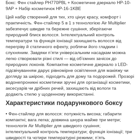
Бокс: Фен стайлер PH770PBL + Косметичне дзеркало HP-10-
9AP + Набір косметичок HP-16-1KBE
Цей набір створений для тих, хто цінує красу, комфорт і
практичність. Фен-стайлер 5 в 1 з технологією Air Multiplier
забезпечує швидке та бережне сушіння, зберігаючи
природний блиск волосся. Інтелектуальний контроль
температури та функція іонізації захищають волосся від
перегріву й статичного ефекту, роблячи його гладким і
слухняним. Завдяки п’яти універсальним насадкам можна
легко створювати різні стилі — від об’ємних зачісок до
природних локонів. Компактне косметичне дзеркало з LED-
підсвічуванням дарує рівномірне освітлення для макіяжу чи
догляду за шкірою, підходить для дому та подорожей. Прозорі
водонепроникні косметички зручні для організації косметики,
аксесуарів чи дрібних речей, захищають від вологи та
додають стилю у щоденному використанні.
Характеристики подарункового боксу
• Фен-стайлер для волосся: потужність висока; габарити
компактні; вага легка; довжина шнура майже три метри;
технологія Air Multiplier для швидкого сушіння;
інтелектуальний контроль температури; функція іонізації; три
швидкості та чотири температурні режими; п’ять