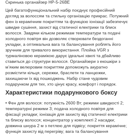
Скринька органайзер HP-5-26BE
Цей багатофункціональний набір поєднує професійний
догляд за волоссям та стильну організацію прикрас. Потужний
фен із керамічним покриттям та функцією іонізації забезпечує
швидке сушіння, захист від статичної електрики та блиск
волосся. Завдяки кільком режимам температури та подачі
холодного повітря він дозволяє створювати бездоганні
укладки, а оптимальна вага та балансування роблять його
зручним для тривалого використання. Плойка VGR з
турмаліновою керамікою дарує ідеальні хвилі та дбайливо
ставиться до структури волосся. Органайзери з екошкіри з
м’яким велюровим покриттям допоможуть акуратно
розмістити кільця, сережки, браслети та ланцюжки,
захищаючи їх від пошкоджень. Набір стане чудовим
подарунком для тих, хто цінує красу, комфорт і порядок.
Характеристики подарункового боксу
• Фен для волосся: потужність 2600 Вт; режими швидкості 2;
температурні режими 3; подача холодного повітря для
фіксації укладки; іонізація для захисту від статичної електрики
та блиску волосся; концентратор у комплекті 2 насадки;
довжина шнура 2 м з петлею для підвісу; покриття керамічне;
функція захисту від перегріву; вага та балансування