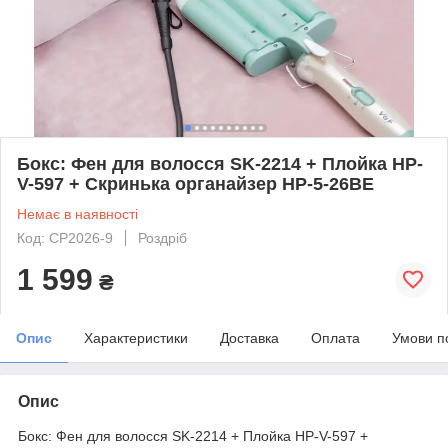
Бокс: Фен для волосся SK-2214 + Плойка HP-
V-597 + Скринька органайзер HP-5-26BE
Немає в наявності
Код: CP2026-9
Роздріб
1 599
₴
Опис
Характеристики
Доставка
Оплата
Умови п
Опис
Бокс: Фен для волосся SK-2214 + Плойка HP-V-597 +