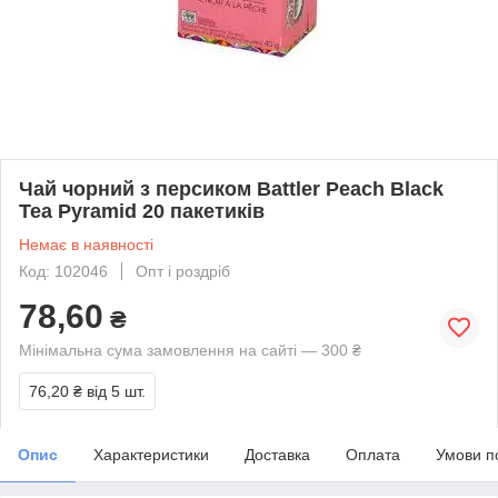
Чай чорний з персиком Battler Peach Black
Tea Pyramid 20 пакетиків
Немає в наявності
Код: 102046
Опт і роздріб
78,60
₴
Мінімальна сума замовлення на сайті — 300 ₴
76,20 ₴
від 5 шт.
Опис
Характеристики
Доставка
Оплата
Умови п