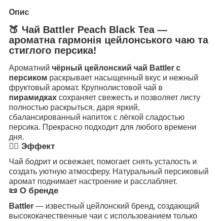
Опис
🍑 Чай Battler Peach Black Tea —
ароматна гармонія цейлонського чаю та
стиглого персика!
Ароматний
чёрный цейлонский чай Battler с
персиком
раскрывает насыщенный вкус и нежный
фруктовый аромат. Крупнолистовой чай в
пирамидках
сохраняет свежесть и позволяет листу
полностью раскрыться, даря яркий,
сбалансированный напиток с лёгкой сладостью
персика. Прекрасно подходит для любого времени
дня.
🧘‍♂️ Эффект
Чай бодрит и освежает, помогает снять усталость и
создать уютную атмосферу. Натуральный персиковый
аромат поднимает настроение и расслабляет.
📜 О бренде
Battler
— известный цейлонский бренд, создающий
высококачественные чаи с использованием только