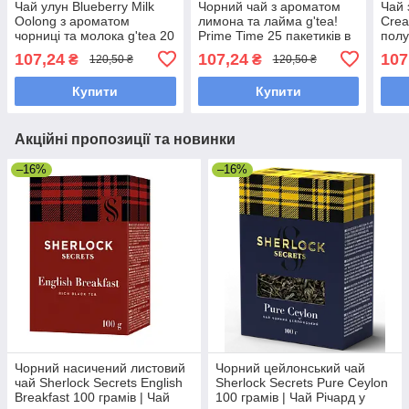
Чай улун Blueberry Milk
Чорний чай з ароматом
Чай 
Oolong з ароматом
лимона та лайма g'tea!
Crea
чорниці та молока g'tea 20
Prime Time 25 пакетиків в
полу
пакетиків з ложкою,
індивідуальних конвертах
20 п
107,24
107,24
107
₴
₴
120,50 ₴
120,50 ₴
бірюзовий чай
фрук
Купити
Купити
Акційні пропозиції та новинки
–16%
–16%
Чорний насичений листовий
Чорний цейлонський чай
чай Sherlock Secrets English
Sherlock Secrets Pure Ceylon
Breakfast 100 грамів | Чай
100 грамів | Чай Річард у