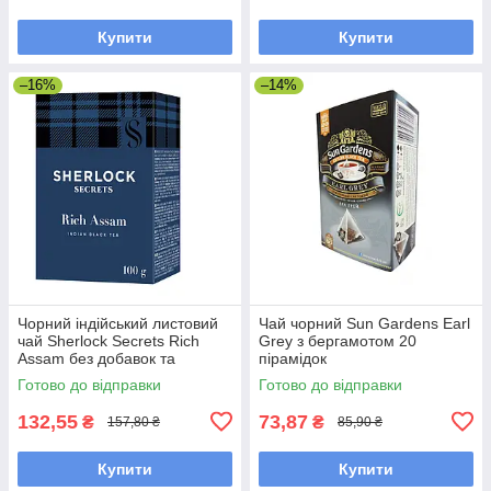
Купити
Купити
–16%
–14%
Чорний індійський листовий
Чай чорний Sun Gardens Earl
чай Sherlock Secrets Rich
Grey з бергамотом 20
Assam без добавок та
пірамідок
ароматизаторів 100 грамів
Готово до відправки
Готово до відправки
132,55
73,87
₴
₴
157,80 ₴
85,90 ₴
Купити
Купити