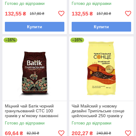
Richard у новому дизайні
новому дизайні
Готово до відправки
Готово до відправки
132,55
132,55
₴
₴
157,80 ₴
157,80 ₴
Купити
Купити
–16%
–16%
Міцний чай Батік чорний
Чай Майский у новому
гранульований СТС 100
дизайні Трипільське сонце
грамів у м'якому пакованні
цейлонський 250 грамів у
м'якій упаковці
Готово до відправки
Готово до відправки
69,64
202,27
₴
₴
82,90 ₴
240,80 ₴