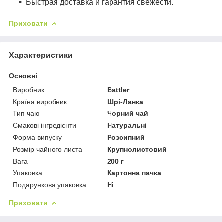
Быстрая доставка и гарантия свежести.
Приховати
Характеристики
Основні
Виробник
Battler
Країна виробник
Шрі-Ланка
Тип чаю
Чорний чай
Смакові інгредієнти
Натуральні
Форма випуску
Розсипний
Розмір чайного листа
Крупнолистовий
Вага
200 г
Упаковка
Картонна пачка
Подарункова упаковка
Ні
Приховати