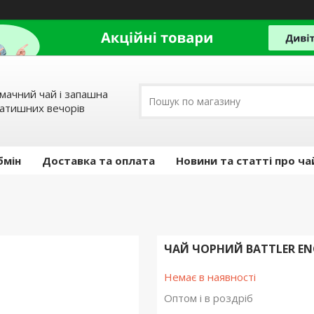
мачний чай і запашна
затишних вечорів
бмін
Доставка та оплата
Новини та статті про ча
ЧАЙ ЧОРНИЙ BATTLER ENG
Немає в наявності
Оптом і в роздріб