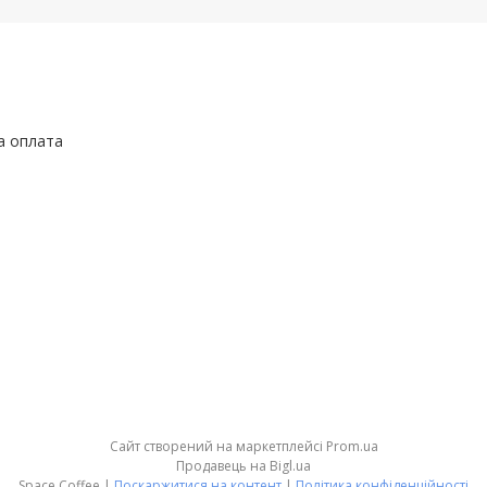
а оплата
Сайт створений на маркетплейсі
Prom.ua
Продавець на Bigl.ua
Space Coffee |
Поскаржитися на контент
|
Політика конфіденційності