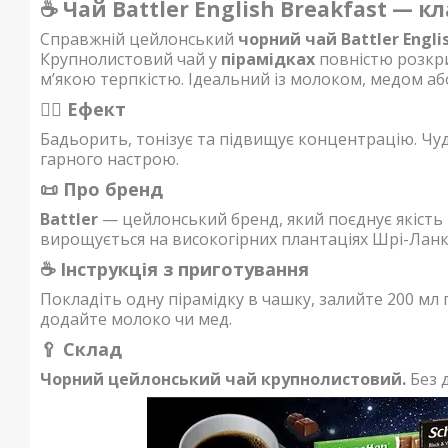
☕ Чай Battler English Breakfast — к
Справжній цейлонський
чорний чай Battler Engli
Крупнолистовий чай у
пірамідках
повністю розкри
м’якою терпкістю. Ідеальний із молоком, медом а
🧘‍♂️ Ефект
Бадьорить, тонізує та підвищує концентрацію. Чуд
гарного настрою.
📜 Про бренд
Battler
— цейлонський бренд, який поєднує якість і
вирощується на високогірних плантаціях Шрі-Ланки
☕ Інструкція з приготування
Покладіть одну пірамідку в чашку, залийте 200 мл 
додайте молоко чи мед.
🥄 Склад
Чорний цейлонський чай крупнолистовий.
Без 