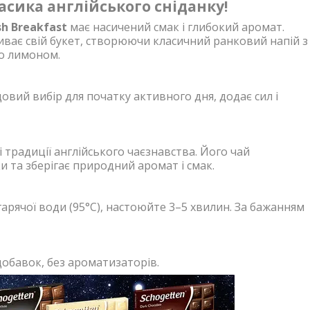
ласика англійського сніданку!
sh Breakfast
має насичений смак і глибокий аромат.
ває свій букет, створюючи класичний ранковий напій з
бо лимоном.
овий вибір для початку активного дня, додає сил і
 традиції англійського чаєзнавства. Його чай
 та зберігає природний аромат і смак.
гарячої води (95°C), настоюйте 3–5 хвилин. За бажанням
добавок, без ароматизаторів.