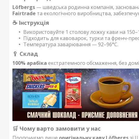
Löfbergs
— шведська родинна компанія, заснована
Fairtrade
та екологічного виробництва, забезпечуюч
☕ Інструкція
Використовуйте 1 столову ложку кави на 150–
Підходить для кавоварок, турки та френч-прес
Температура заварювання — 92–96°C.
🥄 Склад
100% арабіка
екстратемного обсмаження, без доміш
🛒 Чому варто замовити у нас
Пропонуємо лише
оригінальну каву Löfbergs
зі Ш