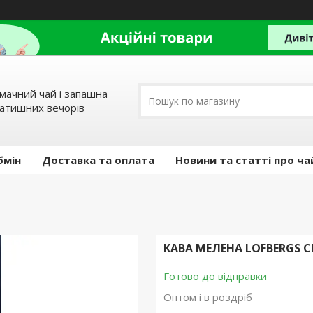
мачний чай і запашна
затишних вечорів
бмін
Доставка та оплата
Новини та статті про ча
КАВА МЕЛЕНА LOFBERGS C
Готово до відправки
Оптом і в роздріб