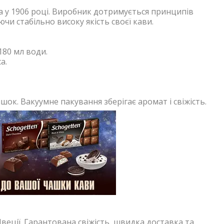
 у 1906 році. Виробник дотримується принципів
и стабільно високу якість своєї кави.
180 мл води.
а.
ок. Вакуумне пакування зберігає аромат і свіжість.
веції. Гарантована свіжість, швидка доставка та