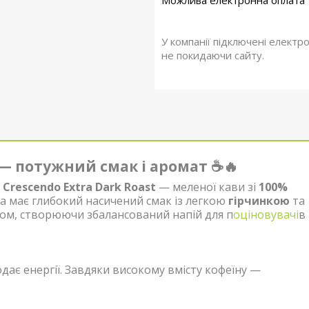
У компанії підключені електр
не покидаючи сайту.
t — потужний смак і аромат ☕🔥
 Crescendo Extra Dark Roast
— меленої кави зі
100%
ва має глибокий насичений смак із легкою
гірчинкою
та
ком, створюючи збалансований напій для п
оціновувачі
в
ає енергії. Завдяки високому вмісту кофеїну —