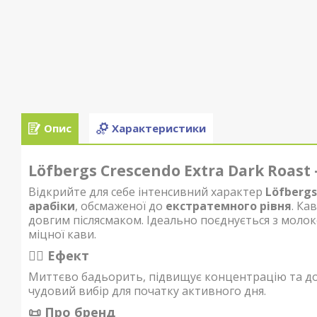
Опис
Характеристики
Löfbergs Crescendo Extra Dark Roas
Відкрийте для себе інтенсивний характер
Löfbergs
арабіки
, обсмаженої до
екстратемного рівня
. Ка
довгим післясмаком. Ідеально поєднується з моло
міцної кави.
🧘‍♂️ Ефект
Миттєво бадьорить, підвищує концентрацію та дод
чудовий вибір для початку активного дня.
📜 Про бренд