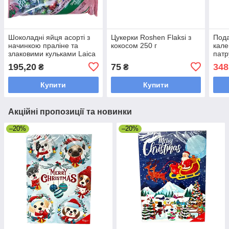
Шоколадні яйця асорті з
Цукерки Roshen Flaksi з
Пода
начинкою праліне та
кокосом 250 г
кал
злаковими кульками Laica
патр
Ovetti Assortiti 250 грамів
195,20
75
348
₴
₴
Італія великодні
Купити
Купити
Акційні пропозиції та новинки
–20%
–20%