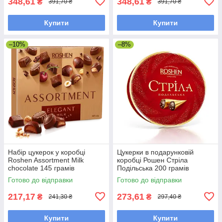
348,61
348,61
₴
₴
391,70 ₴
391,70 ₴
Купити
Купити
–10%
–8%
Набір цукерок у коробці
Цукерки в подарунковій
Roshen Assortment Milk
коробці Рошен Стріла
chocolate 145 грамів
Подільська 200 грамів
Готово до відправки
Готово до відправки
217,17
273,61
₴
₴
241,30 ₴
297,40 ₴
Купити
Купити