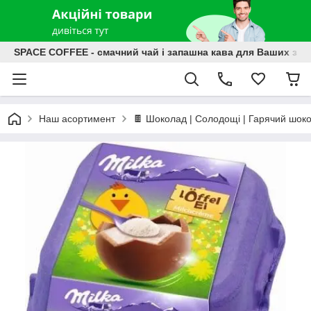
SPACE COFFEE - смачний чай і запашна кава для Ваших зат
Наш асортимент
🍫 Шоколад | Солодощі | Гарячий шок