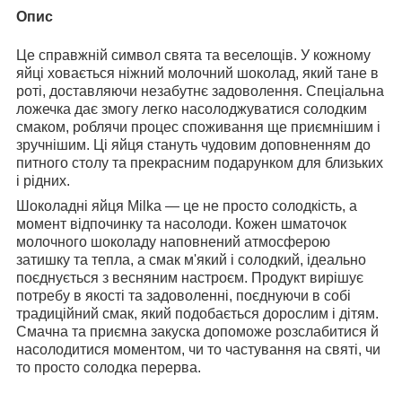
Опис
Це справжній символ свята та веселощів. У кожному
яйці ховається ніжний молочний шоколад, який тане в
роті, доставляючи незабутнє задоволення. Спеціальна
ложечка дає змогу легко насолоджуватися солодким
смаком, роблячи процес споживання ще приємнішим і
зручнішим. Ці яйця стануть чудовим доповненням до
питного столу та прекрасним подарунком для близьких
і рідних.
Шоколадні яйця Milka — це не просто солодкість, а
момент відпочинку та насолоди. Кожен шматочок
молочного шоколаду наповнений атмосферою
затишку та тепла, а смак м'який і солодкий, ідеально
поєднується з весняним настроєм. Продукт вирішує
потребу в якості та задоволенні, поєднуючи в собі
традиційний смак, який подобається дорослим і дітям.
Смачна та приємна закуска допоможе розслабитися й
насолодитися моментом, чи то частування на святі, чи
то просто солодка перерва.