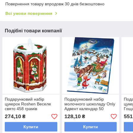
Повернення товару впродовж 30 днів безкоштовно
Всі умови повернення
Подібні товари компанії
Подарунковий набір
Подарунковий набір
Пода
цукерок Roshen Веселе
молочного шоколаду Only
цуке
свято 458 грамів
Адвент календар 50
Гоща
грамів
22 в
274,10
128,10
551
₴
₴
коро
Купити
Купити