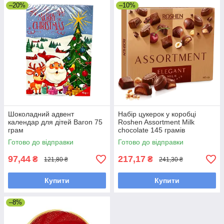
–20%
–10%
Шоколадний адвент
Набір цукерок у коробці
календар для дітей Baron 75
Roshen Assortment Milk
грам
chocolate 145 грамів
Готово до відправки
Готово до відправки
97,44
217,17
₴
₴
121,80 ₴
241,30 ₴
Купити
Купити
–8%