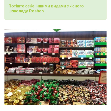
Потіште себе іншими видами якісного
шоколаду Roshen