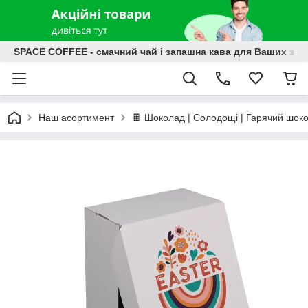
SPACE COFFEE - смачний чай і запашна кава для Ваших зат
Наш асортимент
🍫 Шоколад | Солодощі | Гарячий шок