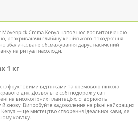
к Mövenpick Crema Kenya наповнює вас витонченою
кою, розкриваючи глибину кенійського походження.
льно збалансоване обсмажування дарує насичений
анку на ритуал насолоди.
х 1 кг
ак із фруктовими відтінками та кремовою пінкою
кравого дня. Дозвольте собі подорож у світ
щені на високогірних плантаціях, створюють
у й знову. Випробуйте задоволення на рівні найкращих
Kenya — це мистецтво створення ідеальної кави, де
ному ковтку.