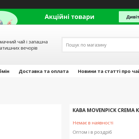
мачний чай і запашна
затишних вечорів
бмін
Доставка та оплата
Новини та статті про ча
КАВА MOVENPICK CREMA K
Немає в наявності
Оптом і в роздріб