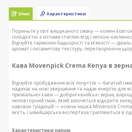
Опис
Характеристики
Пориньте у світ вишуканого смаку — кожен ковто
солодкістю з нотами стиглих ягід і легкою кислин
Відчуйте гармонію бадьорості та м'якості — ідеа
аромат і оксамитову текстуру, перетворюючи щор
Кава Movenpick Crema Kenya в зерна
Відчуйте пробудження всіх почуттів — багатий см
надихає на нові звершення та надає енергію для яс
преміальної кави — добірні кенійські зерна, виро
неповторний смак, який захочеться відкрити знов
кавових традицій — кожна чашка Mövensick Crema 
якість і швейцарська експертиза трапляються в од
Характеристики напою