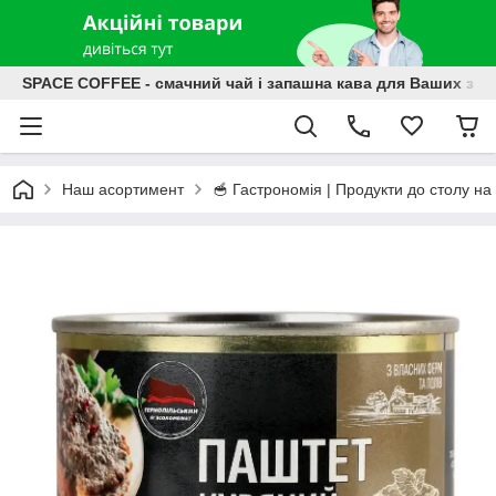
SPACE COFFEE - смачний чай і запашна кава для Ваших зат
Наш асортимент
🥣 Гастрономія | Продукти до столу на