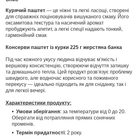
Курячий паштет
— це ніжні та легкі ласощі, створені
для справжніх поціновувачів вишуканого смаку. Його
оксамитова текстура та насичений аромат
пробуджують апетит, а легкі спеції надають тонкий,
гармонійний смак
.
Консерви паштет із курки 225 г жерстяна банка
Під час кожного укусу людина відчуває м'якість і
вершкову консистенцію, створюючи відчуття затишку
та домашнього тепла. Цей продукт розв'язує проблему
швидкого, але водночас корисного та поживного
перекусу — ідеально підходить як для сніданку, так і
для легкої вечері.
Характеристики продукту:
Умови зберігання:
за температури від 0 до 20.
Оберігати від потрапляння прямих сонячних
променів.
Термін придатності
: 2 року.