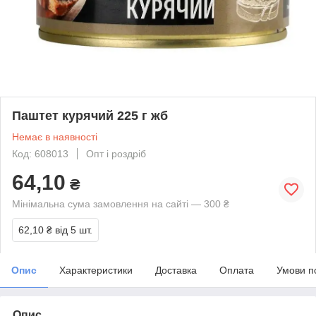
Паштет курячий 225 г жб
Немає в наявності
Код: 608013
Опт і роздріб
64,10
₴
Мінімальна сума замовлення на сайті — 300 ₴
62,10 ₴
від 5 шт.
Опис
Характеристики
Доставка
Оплата
Умови п
Опис