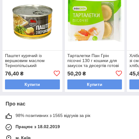
Паштет курячий із
Тарталетки Пан Грін
Хліб
вершковим маслом
пісочні 130 г кошики для
зі с
Тернопільський
закусок та десертів готові
хліб
м'ясокомбінат 225 грамів
тарталетки для фуршету
сма
76,40
50,20
45,
₴
₴
у жерстяній банці
Купити
Купити
Про нас
98% позитивних з 1565 відгуків за рік
Працює з 18.02.2019
м. Київ