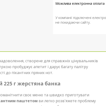
У компанії підключені електр
не покидаючи сайту.
задоволення, створене для справжніх цінувальників
тркою пробуджує апетит і дарує багату палітру
сті до пікантних пряних нот.
 225 г жерстяна банка
ізноманітнити своє меню та швидко приготувати
кантним паштетом
ви легко розв'яжете проблему