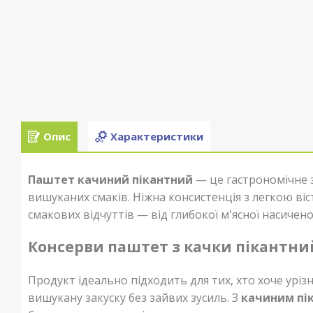
Опис
Характеристики
Паштет качиний пікантний
— це гастрономічне 
вишуканих смаків. Ніжна консистенція з легкою віс
смакових відчуттів — від глибокої м'ясної насичено
Консерви паштет з качки пікантний
Продукт ідеально підходить для тих, хто хоче ур
вишукану закуску без зайвих зусиль. З
качиним пі