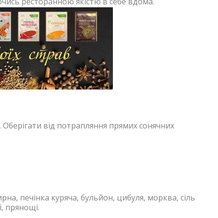
ючись ресторанною якістю в себе вдома.
. Оберігати від потрапляння прямих сонячних
рна, печінка куряча, бульйон, цибуля, морква, сіль
, прянощі.