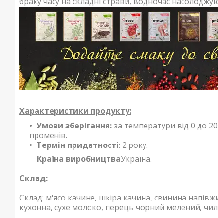
браку часу на складні страви, водночас насолоджу
Характеристики продукту:
Умови зберігання:
за температури від 0 до 20
променів.
Термін придатності
: 2 року.
Країна виробництва
Україна.
Склад:
Склад: м'ясо качине, шкіра качина, свинина напівжи
кухонна, сухе молоко, перець чорний мелений, чилі