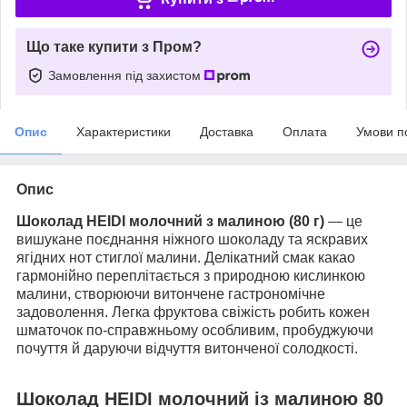
Що таке купити з Пром?
Замовлення під захистом
Опис
Характеристики
Доставка
Оплата
Умови п
Опис
Шоколад HEIDI молочний з малиною (80 г)
— це
вишукане поєднання ніжного шоколаду та яскравих
ягідних нот стиглої малини. Делікатний смак какао
гармонійно переплітається з природною кислинкою
малини, створюючи витончене гастрономічне
задоволення. Легка фруктова свіжість робить кожен
шматочок по-справжньому особливим, пробуджуючи
почуття й даруючи відчуття витонченої солодкості.
Шоколад HEIDI молочний із малиною 80