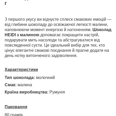
г
З першого укусу ви відчуєте сплеск смакових емоцій —
від глибини шоколаду до освіжаючої легкості малини,
наповнюючи момент енергією й натхненням.
Шоколад
HEIDI з малиною
допомагає покращити настрій,
подарувати мить насолоди та абстрагуватися від
повсякденної суєти. Це ідеальний вибір для тих, хто
цінує елегантні смакові поєднання й прагне додати на
день нотку витонченого задоволення.
Характеристики
Тип шоколада:
молочний
Смак:
малина
Країна виробництва
:
Румунія
Паковання
80 грамів.