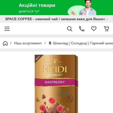
SPACE COFFEE - смачний чай і запашна кава для Ваших зат
Наш асортимент
🍫 Шоколад | Солодощі | Гарячий шок