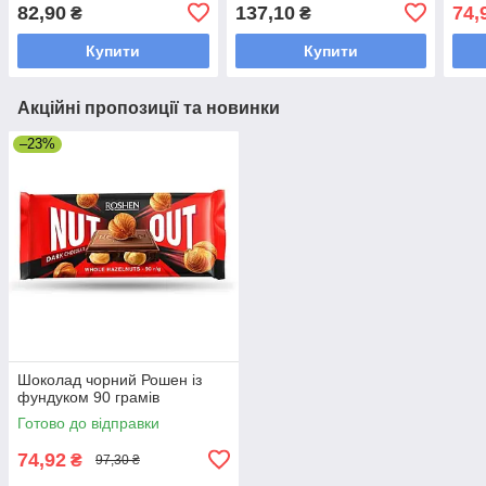
шматочками брауні 180 г
82,90
137,10
74,
₴
₴
Купити
Купити
Акційні пропозиції та новинки
–23%
Шоколад чорний Рошен із
фундуком 90 грамів
Готово до відправки
74,92
₴
97,30 ₴