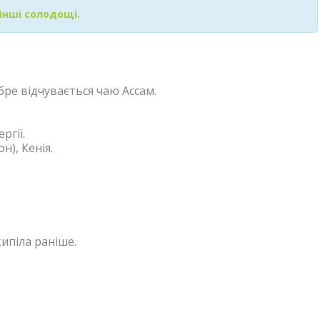
інші солодощі.
бре відчувається чаю Ассам.
ргії.
н), Кенія.
ипіла раніше.