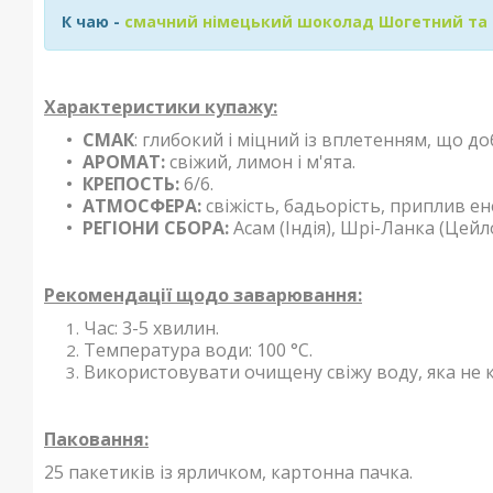
К чаю -
смачний німецький шоколад Шогетний та 
Характеристики купажу:
СМАК
: глибокий і міцний із вплетенням, що до
АРОМАТ:
свіжий, лимон і м'ята.
КРЕПОСТЬ:
6/6.
АТМОСФЕРА:
свіжість, бадьорість, приплив ене
РЕГІОНИ СБОРА:
Асам (Індія), Шрі-Ланка (Цейло
Рекомендації щодо заварювання:
Час: 3-5 хвилин.
Температура води: 100 °С.
Використовувати очищену свіжу воду, яка не к
Паковання:
25 пакетиків із ярличком, картонна пачка.