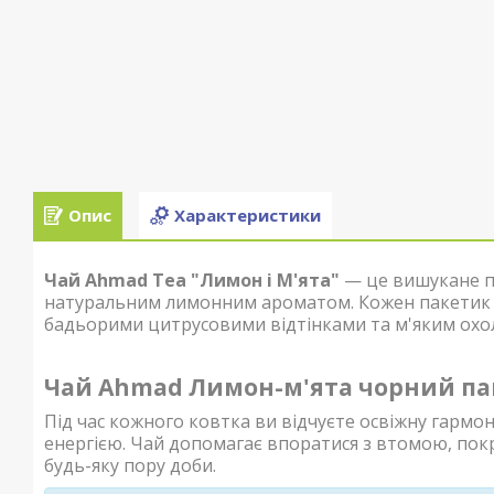
Опис
Характеристики
Чай Ahmad Tea "Лимон і М'ята"
— це вишукане п
натуральним лимонним ароматом. Кожен пакетик 
бадьорими цитрусовими відтінками та м'яким ох
Чай Ahmad Лимон-м'ята чорний пак
Під час кожного ковтка ви відчуєте освіжну гармо
енергією. Чай допомагає впоратися з втомою, по
будь-яку пору доби.