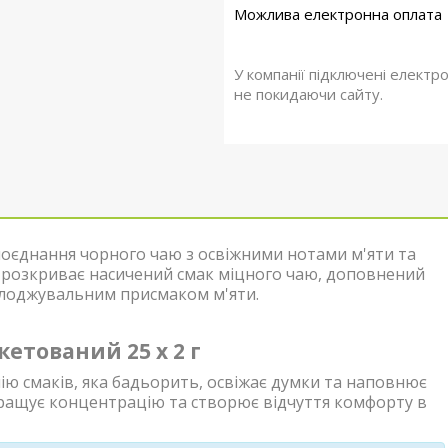
У компанії підключені електр
не покидаючи сайту.
оєднання чорного чаю з освіжними нотами м'яти та
розкриває насичений смак міцного чаю, доповнений
олоджувальним присмаком м'яти.
етований 25 х 2 г
нію смаків, яка бадьорить, освіжає думки та наповнює
кращує концентрацію та створює відчуття комфорту в