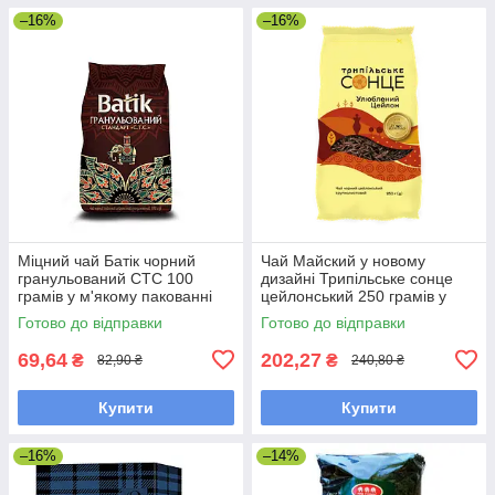
–16%
–16%
Міцний чай Батік чорний
Чай Майский у новому
гранульований СТС 100
дизайні Трипільське сонце
грамів у м'якому пакованні
цейлонський 250 грамів у
м'якій упаковці
Готово до відправки
Готово до відправки
69,64
202,27
₴
₴
82,90 ₴
240,80 ₴
Купити
Купити
–16%
–14%