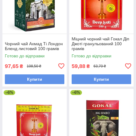
Міцний чорний чай Гокал Діп
Чорний чай Ахмад Ті Лондон
Джоті гранульований 100
Бленд листовий 100 грамів
грамів
Готово до відправки
Готово до відправки
97,65
59,88
₴
₴
108,50 ₴
63,70 ₴
Купити
Купити
–6%
–6%