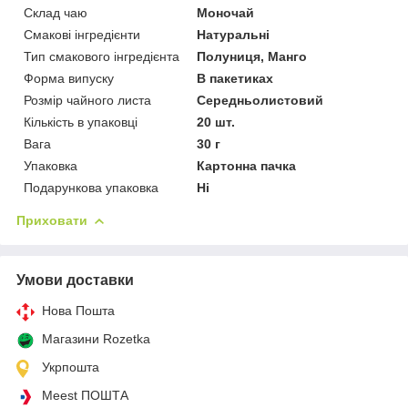
Склад чаю
Моночай
Смакові інгредієнти
Натуральні
Тип смакового інгредієнта
Полуниця, Манго
Форма випуску
В пакетиках
Розмір чайного листа
Середньолистовий
Кількість в упаковці
20 шт.
Вага
30 г
Упаковка
Картонна пачка
Подарункова упаковка
Ні
Приховати
Умови доставки
Нова Пошта
Магазини Rozetka
Укрпошта
Meest ПОШТА