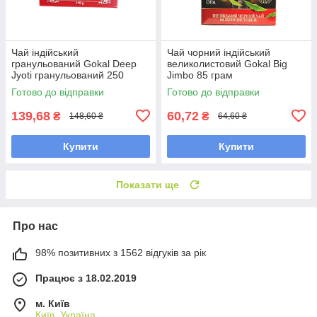
Чай індійський
Чай чорний індійський
гранульований Gokal Deep
великолистовий Gokal Big
Jyoti гранульований 250
Jimbo 85 грам
грамів
Готово до відправки
Готово до відправки
139,68
60,72
₴
₴
148,60 ₴
64,60 ₴
Купити
Купити
Показати ще
Про нас
98% позитивних з 1562 відгуків за рік
Працює з 18.02.2019
м. Київ
Київ, Україна