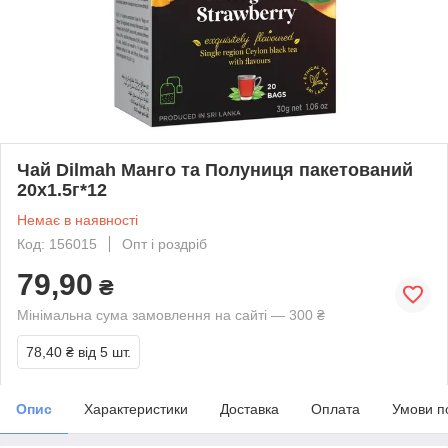
Чай Dilmah Манго та Полуниця пакетований
20х1.5г*12
Немає в наявності
Код: 156015
Опт і роздріб
79,90
₴
Мінімальна сума замовлення на сайті — 300 ₴
78,40 ₴
від 5 шт.
Опис
Характеристики
Доставка
Оплата
Умови п