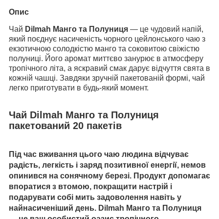
Опис
Чай
Dilmah Манго та Полуниця
— це чудовий напій,
який поєднує насиченість чорного цейлонського чаю з
екзотичною солодкістю манго та соковитою свіжістю
полуниці. Його аромат миттєво занурює в атмосферу
тропічного літа, а яскравий смак дарує відчуття свята в
кожній чашці. Завдяки зручній пакетованій формі, чай
легко приготувати в будь-який момент.
Чай Dilmah Манго та Полуниця
пакетований 20 пакетів
Під час вживання цього чаю людина відчуває
радість, легкість і заряд позитивної енергії, немов
опинився на сонячному березі. Продукт допомагає
впоратися з втомою, покращити настрій і
подарувати собі мить задоволення навіть у
найнасиченіший день.
Dilmah Манго та Полуниця
— це ваш особистий оазис тропічного