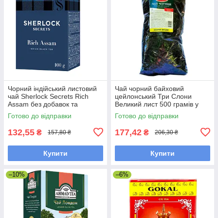
Чорний індійський листовий
Чай чорний байховий
чай Sherlock Secrets Rich
цейлонський Три Слони
Assam без добавок та
Великий лист 500 грамів у
ароматизаторів 100 грамів
м'якому пакованні
Готово до відправки
Готово до відправки
132,55
177,42
₴
₴
157,80 ₴
206,30 ₴
Купити
Купити
–10%
–6%