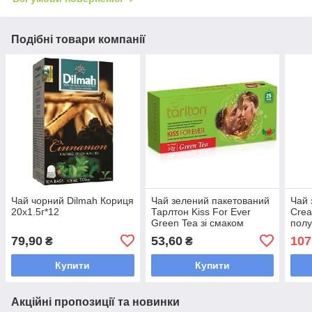
Подібні товари компанії
Чай чорний Dilmah Кориця
Чай зелений пакетований
Чай 
20х1.5г*12
Тарлтон Kiss For Ever
Crea
Green Tea зі смаком
полу
саусепа та фрукта
20 п
79,90
53,60
107
₴
₴
Фантазія 25 пак х 2 г
фрук
Купити
Купити
Акційні пропозиції та новинки