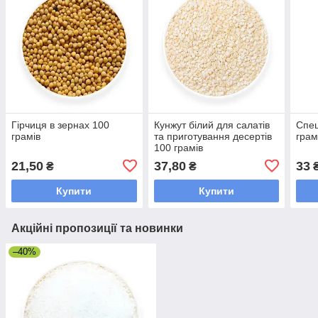
Гірчиця в зернах 100
Кунжут білий для салатів
Спец
грамів
та приготування десертів
грам
100 грамів
21,50
37,80
33
₴
₴
Купити
Купити
Акційні пропозиції та новинки
–40%