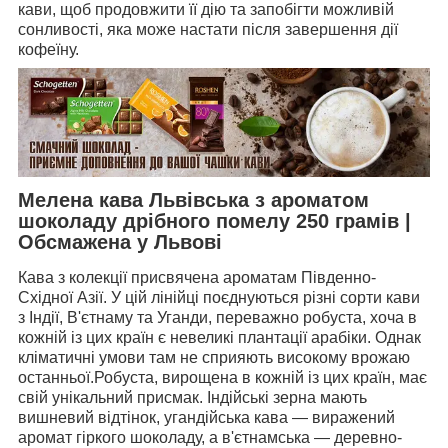
кави, щоб продовжити її дію та запобігти можливій
сонливості, яка може настати після завершення дії
кофеїну.
Мелена кава Львівська з ароматом
шоколаду дрібного помелу 250 грамів |
Обсмажена у Львові
Кава з колекції присвячена ароматам Південно-
Східної Азії. У цій лінійці поєднуються різні сорти кави
з Індії, В'єтнаму та Уганди, переважно робуста, хоча в
кожній із цих країн є невеликі плантації арабіки. Однак
кліматичні умови там не сприяють високому врожаю
останньої.Робуста, вирощена в кожній із цих країн, має
свій унікальний присмак. Індійські зерна мають
вишневий відтінок, угандійська кава — виражений
аромат гіркого шоколаду, а в'єтнамська — деревно-