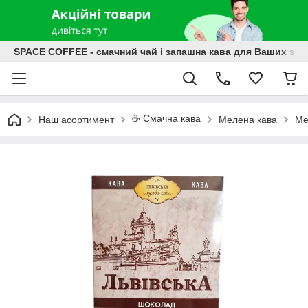
SPACE COFFEE - смачний чай і запашна кава для Ваших зат
☕️ Смачна кава
Наш асортимент
Мелена кава
Ме