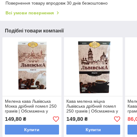
Повернення товару впродовж 30 днів безкоштовно
Всі умови повернення
Подібні товари компанії
Мелена кава Львівська
Кава мелена міцна
Меле
Мокка дрібний помел 250
Львівська дрібний помел
Кава
грамів | Обсмажена у
250 грамів | Обсмажена у
грам
Львові
Львові
149,80
149,80
86,
₴
₴
Купити
Купити