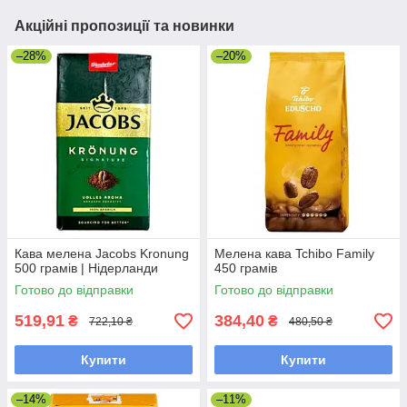
Акційні пропозиції та новинки
–28%
–20%
Кава мелена Jacobs Kronung
Мелена кава Tchibo Family
500 грамів | Нідерланди
450 грамів
Готово до відправки
Готово до відправки
519,91
384,40
₴
₴
722,10 ₴
480,50 ₴
Купити
Купити
–14%
–11%