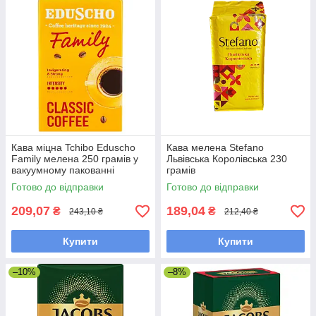
Кава міцна Tchibo Eduscho
Кава мелена Stefano
Family мелена 250 грамів у
Львівська Королівська 230
вакуумному пакованні
грамів
Готово до відправки
Готово до відправки
209,07
189,04
₴
₴
243,10 ₴
212,40 ₴
Купити
Купити
–10%
–8%