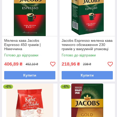
Мелена кава Jacobs
Jacobs Espresso мелена кава
Espresso 450 грамів |
темного обсмаження 230
Німеччина
грамів у вакуумній упаковці
Готово до відправки
Готово до відправки
406,89
218,96
₴
₴
452,10 ₴
238 ₴
Купити
Купити
–6%
–6%