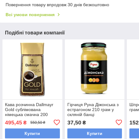
Повернення товару впродовж 30 днів безкоштовно
Всі умови повернення
Подібні товари компанії
Кава розчинна Dallmayr
Гірчиця Руна Діжонська з
Шпро
Gold сублімована
естрагоном 210 грам у
грам
німецька смачна 200
скляній банці
грамів у скляній банці
495,45
37,50
152
₴
₴
550,50 ₴
Купити
Купити