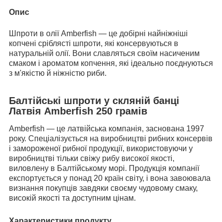
Опис
Шпроти в олії Amberfish — це добірні
найніжніші
копчені сріблясті
шпроти, які консервуються в
натуральній олії. Вони славляться своїм насиченим
смаком і ароматом копчення, які ідеально поєднуються
з м'якістю й ніжністю риби.
Балтійські шпроти у скляній банці
Латвія Amberfish 250 грамів
Amberfish — це латвійська компанія, заснована 1997
року. Спеціалізується на виробництві рибних консервів
і замороженої рибної продукції, використовуючи у
виробництві тільки свіжу рибу високої якості,
виловлену в Балтійському морі. Продукція компанії
експортується у понад 20 країн світу, і вона завоювала
визнання покупців завдяки своєму чудовому смаку,
високій якості та доступним цінам.
Характеристики продукту