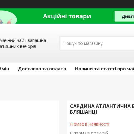
мачний чай і запашна
затишних вечорів
бмін
Доставка та оплата
Новини та статті про ча
САРДИНА АТЛАНТИЧНА БЛ
БЛЯШАНЦІ
Немає в наявності
Оптом і в роздріб