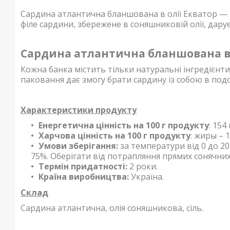
Сардина атлантична бланшована в олії Екватор — 
філе сардини, збережене в соняшниковій олії, дару
Сардина атлантична бланшована в о
Кожна банка містить тільки натуральні інгредієнт
паковання дає змогу брати сардину із собою в подо
Характеристики продукту
Енергетична цінність на 100 г продукту
: 154
Харчова цінність на 100 г продукту
: жиры – 1
Умови зберігання:
за температури від 0 до 20 
75%. Оберігати від потрапляння прямих сонячних
Термін придатності:
2 роки.
Країна виробництва:
Україна.
Склад
Сардина атлантична, олія соняшникова, сіль.