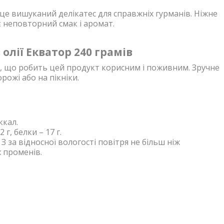
це вишуканий делікатес для справжніх гурманів. Ніжне
є неповторний смак і аромат.
лії Екватор 240 грамів
и, що робить цей продукт корисним і поживним. Зручне
рожі або на пікніки.
 ккал.
2 г, белки – 17 г.
З за відносної вологості повітря не більш ніж
 променів.