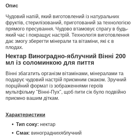
Опис
Чудовий напій, який виготовлений із натуральних
фруктів
, стерилізований, приготований за технологією
прямого пресування
. Чудово втамовує спрагу в будь-
який час і
покращує настрій.
Технологія виготовлення
дає змогу зберегти мінерали та вітаміни, які є в
плодах.
Нектар Виноградно-яблучний Вінні 200
мл із соломинкою для пиття
Вінні збагатить організм вітамінами, мінералами та
подарує чудовий настрій приємним смаком. Зручний
порційний формат із зображеннями героїв
мультфільму "Вінні-Пух", щоб пити сік було подвійно
приємно вашим діткам.
Характеристики
Тип соку:
нектар
Смак
: виноградних
яблучний