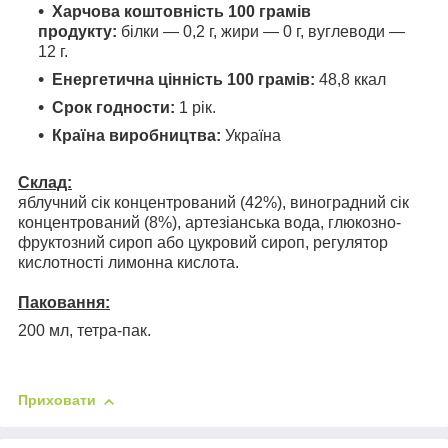
Харчова коштовність 100 грамів
продукту:
білки — 0,2 г, жири — 0 г, вуглеводи —
12 г.
Енергетична цінність 100 грамів:
48,8 ккал
Срок годности:
1 рік.
Країна виробництва:
Україна
Склад:
яблучний сік концентрований (42%), виноградний сік
концентрований (8%), артезіанська вода, глюкозно-
фруктозний сироп або
цукровий сироп,
регулятор
кислотності лимонна кислота.
Паковання:
200 мл, тетра-пак.
Приховати