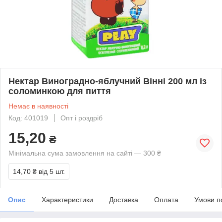
Нектар Виноградно-яблучний Вінні 200 мл із
соломинкою для пиття
Немає в наявності
Код: 401019
Опт і роздріб
15,20
₴
Мінімальна сума замовлення на сайті — 300 ₴
14,70 ₴
від 5 шт.
Опис
Характеристики
Доставка
Оплата
Умови п