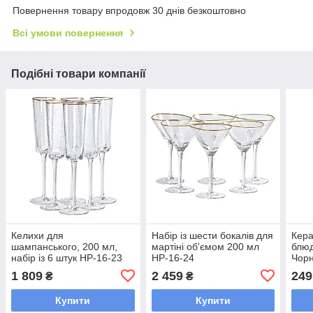
Повернення товару впродовж 30 днів безкоштовно
Всі умови повернення
Подібні товари компанії
Келихи для
Набір із шести бокалів для
Кера
шампанського, 200 мл,
мартіні об'ємом 200 мл
блюд
набір із 6 штук HP-16-23
HP-16-24
Чор
1 809
2 459
249
₴
₴
Купити
Купити