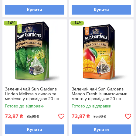
Купити
Купити
–14%
–14%
Зелений чай Sun Gardens
Зелений чай Sun Gardens
Linden Melissa з липою та
Mango Fresh із шматочками
мелісою у пірамідках 20 шт.
манго у пірамідках 20 шт
Готово до відправки
Готово до відправки
73,87
73,87
₴
₴
85,90 ₴
85,90 ₴
Купити
Купити