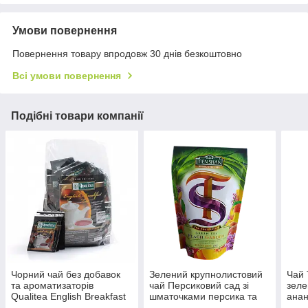
Умови повернення
Повернення товару впродовж 30 днів безкоштовно
Всі умови повернення
Подібні товари компанії
Чорний чай без добавок
Зелений крупнолистовий
Чай 
та ароматизаторів
чай Персиковий сад зі
зеле
Qualitea English Breakfast
шматочками персика та
анан
100 пакетів в
чебрецем Тянь Шань 80
80 г