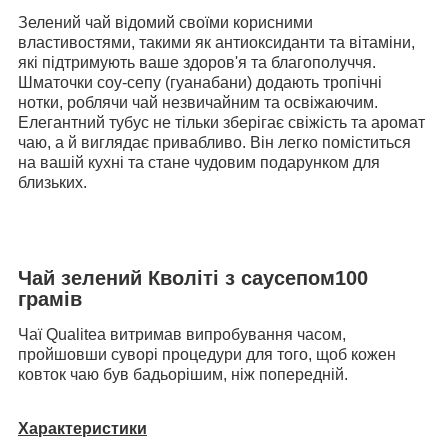
Зелений чай відомий своїми корисними
властивостями, такими як антиоксиданти та вітаміни,
які підтримують ваше здоров'я та благополуччя.
Шматочки соу-сепу (гуанабани) додають тропічні
нотки, роблячи чай незвичайним та освіжаючим.
Елегантний тубус не тільки зберігає свіжість та аромат
чаю, а й виглядає привабливо. Він легко поміститься
на вашій кухні та стане чудовим подарунком для
близьких.
Чай зелений Кволіті з саусепом100
грамів
Чаї Qualitea витримав випробування часом,
пройшовши суворі процедури для того, щоб кожен
ковток чаю був бадьорішим, ніж попередній.
Характеристики