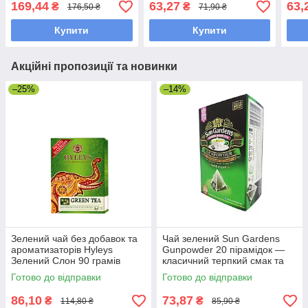
169,44
63,27
63,
₴
₴
176,50 ₴
71,90 ₴
індивідуальних конвертах
грамів
Купити
Купити
Акційні пропозиції та новинки
–25%
–14%
Зелений чай без добавок та
Чай зелений Sun Gardens
ароматизаторів Hyleys
Gunpowder 20 пірамідок —
Зелений Слон 90 грамів
класичний терпкий смак та
тонізувальний ефект
Готово до відправки
Готово до відправки
86,10
73,87
₴
₴
114,80 ₴
85,90 ₴