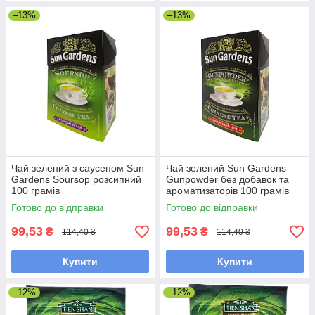
–13%
–13%
Чай зелений з саусепом Sun
Чай зелений Sun Gardens
Gardens Soursop розсипний
Gunpowder без добавок та
100 грамів
ароматизаторів 100 грамів
Готово до відправки
Готово до відправки
99,53
99,53
₴
₴
114,40 ₴
114,40 ₴
Купити
Купити
–12%
–12%