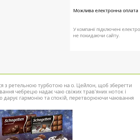
У компанії підключені електр
не покидаючи сайту.
я з ретельною турботою на о. Цейлон, щоб зберегти
авання чебрецю надає чаю свіжих трав'яних ноток і
ю дарує гармонію та спокій, перетворюючи чаювання