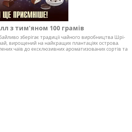
л з тим'яном 100 грамів
дбайливо зберігає традиції чайного виробництва Шрі-
чай, вирощений на найкращих плантаціях острова.
елених чаїв до ексклюзивних ароматизованих сортів та