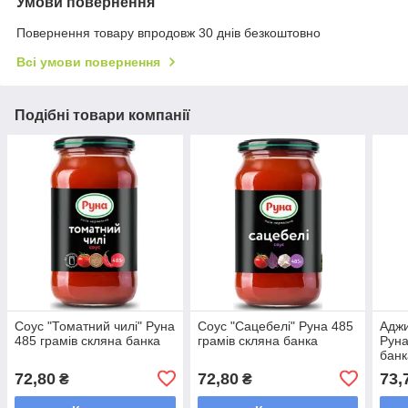
Умови повернення
Повернення товару впродовж 30 днів безкоштовно
Всі умови повернення
Подібні товари компанії
Соус "Томатний чилі" Руна
Соус "Сацебелі" Руна 485
Адж
485 грамів скляна банка
грамів скляна банка
Руна
банк
72,80
72,80
73,
₴
₴