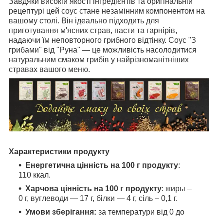
Завдяки високій якості інгредієнтів та оригінальній
рецептурі цей соус стане незамінним компонентом на
вашому столі. Він ідеально підходить для
приготування м'ясних страв, пасти та гарнірів,
надаючи їм неповторного грибного відтінку. Соус "З
грибами" від "Руна" — це можливість насолодитися
натуральним смаком грибів у найрізноманітніших
стравах вашого меню.
Характеристики продукту
Енергетична цінність на 100 г продукту
:
110 ккал.
Харчова цінність на 100 г продукту
: жиры –
0 г, вуглеводи — 17 г, білки — 4 г, сіль
– 0,1 г.
Умови зберігання:
за температури від 0 до