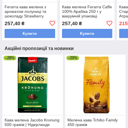
Ferarra кава мелена з
Кава мелена Ferarra Caffe
Кава
ароматом полуниці та
100% Арабіка 250 г у
Стар
шоколаду Strawberry
вакуумній упаковці
Атра
Choco арабіка 250 г
аром
257,40
257,40
215
₴
₴
середнього обсмажування
грам
пако
Купити
Купити
Акційні пропозиції та новинки
–28%
–20%
Кава мелена Jacobs Kronung
Мелена кава Tchibo Family
500 грамів | Нідерланди
450 грамів