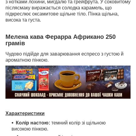
з нотками лохини, мигдалю та грейфрута. У соковитому
післясмаку виражається солодка карамель, що
підкреслює оксамитове щільне тіло. Пінка щільна,
висока та густа.
Мелена кава Ферарра Африкано 250
грамів
Чудово підійде для заварювання еспресо з густою й
ароматною пінкою.
Характеристики
Колір настою:
темний колір зі щільною
високою пінкою.