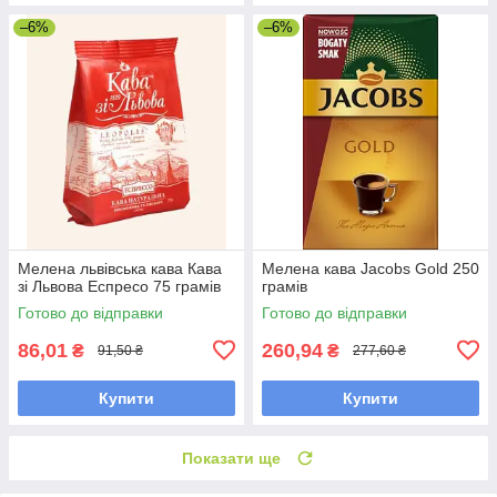
–6%
–6%
Мелена львівська кава Кава
Мелена кава Jacobs Gold 250
зі Львова Еспресо 75 грамів
грамів
Готово до відправки
Готово до відправки
86,01
260,94
₴
₴
91,50 ₴
277,60 ₴
Купити
Купити
Показати ще