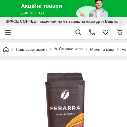
SPACE COFFEE - смачний чай і запашна кава для Ваших зат
☕️ Смачна кава
Наш асортимент
Мелена кава
Fe