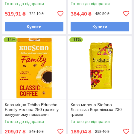
Готово до відправки
Готово до відправки
519,91
384,40
₴
₴
722,10 ₴
480,50 ₴
Купити
Купити
–14%
–11%
Кава міцна Tchibo Eduscho
Кава мелена Stefano
Family мелена 250 грамів у
Львівська Королівська 230
вакуумному пакованні
грамів
Готово до відправки
Готово до відправки
209,07
189,04
₴
₴
243,10 ₴
212,40 ₴