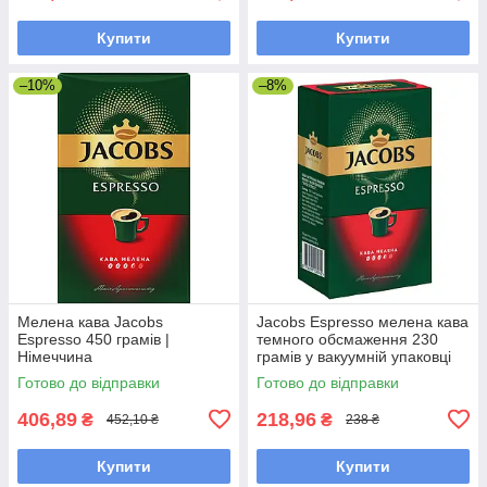
Купити
Купити
–10%
–8%
Мелена кава Jacobs
Jacobs Espresso мелена кава
Espresso 450 грамів |
темного обсмаження 230
Німеччина
грамів у вакуумній упаковці
Готово до відправки
Готово до відправки
406,89
218,96
₴
₴
452,10 ₴
238 ₴
Купити
Купити