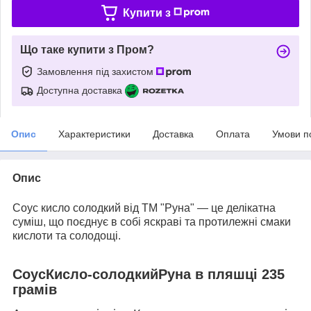
Купити з
Що таке купити з Пром?
Замовлення під захистом
Доступна доставка
Опис
Характеристики
Доставка
Оплата
Умови п
Опис
Соус кисло солодкий від ТМ "Руна" — це делікатна
суміш, що поєднує в собі яскраві та протилежні смаки
кислоти та солодощі.
Соус
Кисло-солодкий
Руна в пляшці 235
грамів