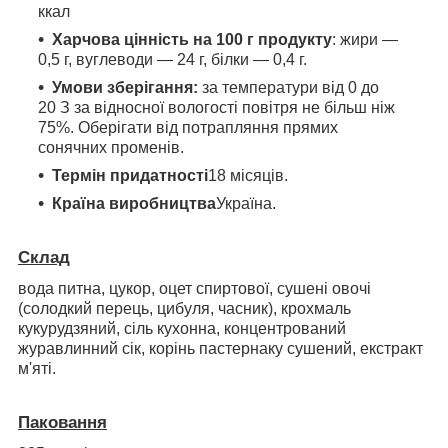
ккал
Харчова цінність на 100 г продукту
: жири —
0,5 г, вуглеводи — 24 г, білки — 0,4 г
.
Умови зберігання:
за температури від 0 до
20 З за відносної вологості повітря не більш ніж
75%. Оберігати від потрапляння прямих
сонячних променів.
Термін придатності
18 місяців.
Країна виробництва
Україна.
Склад
вода питна, цукор, оцет спиртової, сушені овочі
(солодкий перець, цибуля, часник), крохмаль
кукурудзяний, сіль кухонна, концентрований
журавлинний сік, корінь пастернаку сушений, екстракт
м'яті.
Паковання