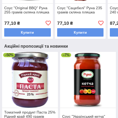
Соус "Original BBQ" Руна
Соус "Сацебелі" Руна 235
Соус
255 грамів скляна пляшка
грамів скляна пляшка
240 
77,10
77,10
87,
₴
₴
Купити
Купити
Акційні пропозиції та новинки
–50%
–7%
Томатний продукт Паста 25%
Рідний край 490 грамів
Соус "Український кетча"