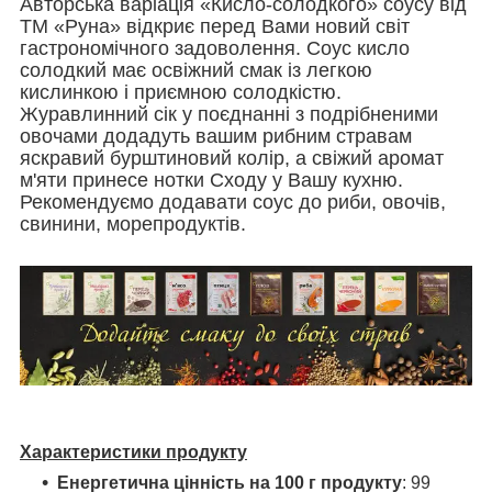
Авторська варіація «Кисло-солодкого» соусу від
ТМ «Руна» відкриє перед Вами новий світ
гастрономічного задоволення. Соус кисло
солодкий має освіжний смак із легкою
кислинкою і приємною солодкістю.
Журавлинний сік у поєднанні з подрібненими
овочами додадуть вашим рибним стравам
яскравий бурштиновий колір, а свіжий аромат
м'яти принесе нотки Сходу у Вашу кухню.
Рекомендуємо додавати соус до риби, овочів,
свинини, морепродуктів.
Характеристики продукту
Енергетична цінність на 100 г продукту
: 99