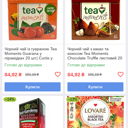
Чорний чай із гуараною Tea
Чорний чай з какао та
Moments Guarana у
кокосом Tea Moments
пірамідках 20 шт.| Curtis у
Chocolate Truffle листовий 20
новому дизайні
пірамідок
Готово до відправки
Готово до відправки
84,92
84,92
₴
₴
101,10 ₴
101,10 ₴
Купити
Купити
–14%
–13%