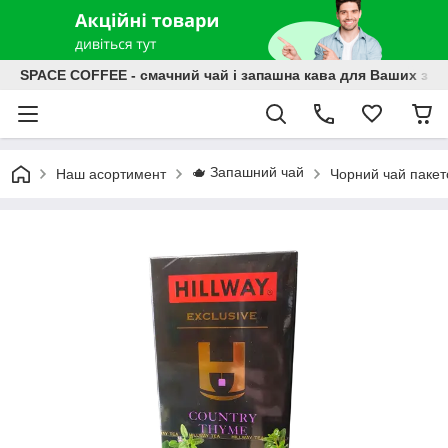
SPACE COFFEE - смачний чай і запашна кава для Ваших зат
🫖 Запашний чай
Наш асортимент
Чорний чай паке