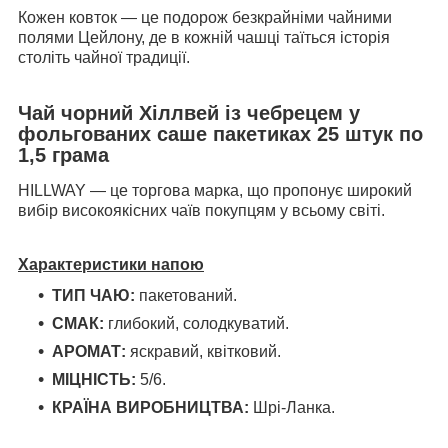
Кожен ковток — це подорож безкрайніми чайними
полями Цейлону, де в кожній чашці таїться історія
століть чайної традиції.
Чай чорний Хіллвей із чебрецем у
фольгованих саше пакетиках 25 штук по
1,5 грама
HILLWAY — це торгова марка, що пропонує широкий
вибір високоякісних чаїв покупцям у всьому світі.
Характеристики напою
ТИП ЧАЮ:
пакетований.
СМАК:
глибокий, солодкуватий.
АРОМАТ:
яскравий, квітковий.
МІЦНІСТЬ:
5/6.
КРАЇНА ВИРОБНИЦТВА:
Шрі-Ланка.