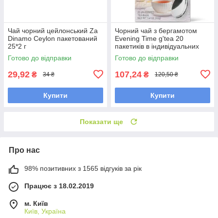
Чай чорний цейлонський Za
Чорний чай з бергамотом
Dinamo Ceylon пакетований
Evening Time g'tea 20
25*2 г
пакетиків в індивідуальних
конвертах з ложкою
Готово до відправки
Готово до відправки
29,92
107,24
₴
₴
34 ₴
120,50 ₴
Купити
Купити
Показати ще
Про нас
98% позитивних з 1565 відгуків за рік
Працює з 18.02.2019
м. Київ
Київ, Україна