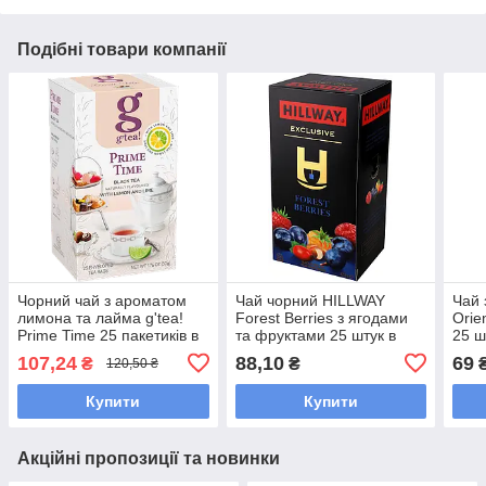
Подібні товари компанії
Чорний чай з ароматом
Чай чорний HILLWAY
Чай 
лимона та лайма g'tea!
Forest Berries з ягодами
Orie
Prime Time 25 пакетиків в
та фруктами 25 штук в
25 ш
індивідуальних конвертах
індивідуальних
конв
107,24
88,10
69
₴
₴
120,50 ₴
конвертиках
Купити
Купити
Акційні пропозиції та новинки