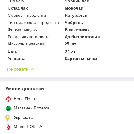
Тип чаю
Чорний чай
Склад чаю
Моночай
Смакові інгредієнти
Натуральні
Тип смакового інгредієнта
Чебрець
Форма випуску
В пакетиках
Розмір чайного листа
Дрібнолистовий
Кількість в упаковці
25 шт.
Вага
37.5 г
Упаковка
Картонна пачка
Приховати
Умови доставки
Нова Пошта
Магазини Rozetka
Укрпошта
Meest ПОШТА