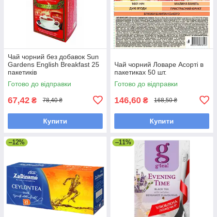
Чай чорний без добавок Sun
Gardens English Breakfast 25
Чай чорний Ловаре Асорті в
пакетиків
пакетиках 50 шт.
Готово до відправки
Готово до відправки
67,42
146,60
₴
₴
78,40 ₴
168,50 ₴
Купити
Купити
–12%
–11%