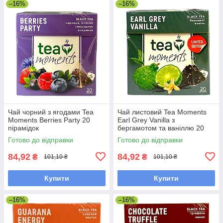
–16%
–16%
Чай чорний з ягодами Tea
Чай листовий Tea Moments
Moments Berries Party 20
Earl Grey Vanilla з
пірамідок
бергамотом та ваніллю 20
пірамідок
Готово до відправки
Готово до відправки
84,92
84,92
₴
₴
101,10 ₴
101,10 ₴
Купити
Купити
–16%
–16%