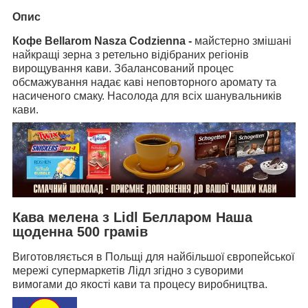
Опис
Кофе Bellarom Nasza Codzienna -
майстерно змішані
найкращі зерна з ретельно відібраних регіонів
вирощування кави. Збалансований процес
обсмажування надає каві неповторного аромату та
насиченого смаку. Насолода для всіх шанувальників
кави.
Кава
мелена
з Lidl Белларом Наша
щоденна 500 грамів
Виготовляється в Польщі для найбільшої європейської
мережі супермаркетів Лідл згідно з суворими
вимогами до якості кави та процесу виробництва.