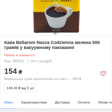
Кава Bellarom Nasza Codzienna мелена 500
грамів у вакуумному пакованні
Немає в наявності
Код: 289022
Опт і роздріб
154
₴
Мінімальна сума замовлення на сайті — 300 ₴
149,40 ₴
від 5 шт.
Опис
Характеристики
Доставка
Оплата
Умови п