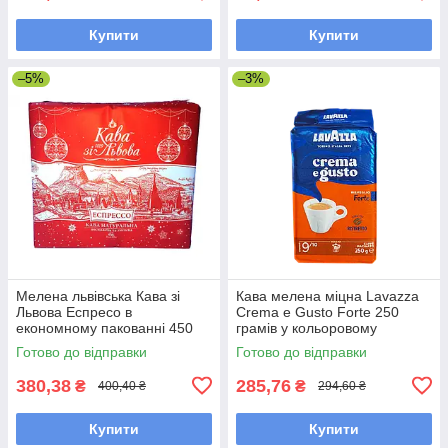
Купити
Купити
–5%
–3%
Мелена львівська Кава зі
Кава мелена міцна Lavazza
Львова Еспресо в
Crema e Gusto Forte 250
економному пакованні 450
грамів у кольоровому
грамів
пакованні
Готово до відправки
Готово до відправки
380,38
285,76
₴
₴
400,40 ₴
294,60 ₴
Купити
Купити