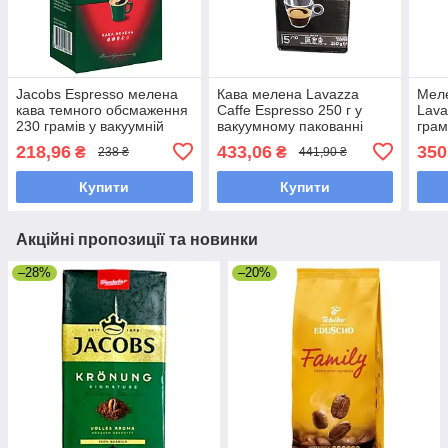
Jacobs Espresso мелена
Кава мелена Lavazza
Меле
кава темного обсмаження
Caffe Espresso 250 г у
Lava
230 грамів у вакуумній
вакуумному пакованні
грам
упаковці
218,96
433,06
350
₴
₴
238 ₴
441,90 ₴
Купити
Купити
Акційні пропозиції та новинки
–28%
–20%