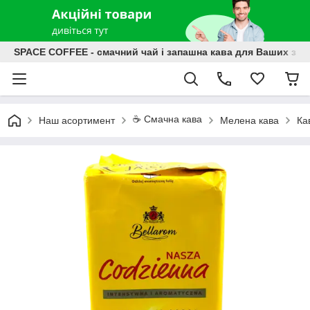
SPACE COFFEE - смачний чай і запашна кава для Ваших зат
☕️ Смачна кава
Наш асортимент
Мелена кава
Ка