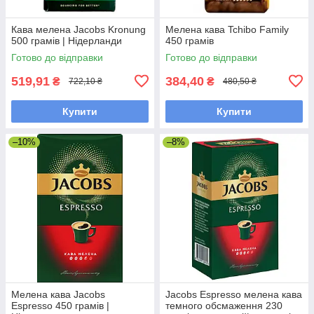
Кава мелена Jacobs Kronung
Мелена кава Tchibo Family
500 грамів | Нідерланди
450 грамів
Готово до відправки
Готово до відправки
519,91
384,40
₴
₴
722,10 ₴
480,50 ₴
Купити
Купити
–10%
–8%
Мелена кава Jacobs
Jacobs Espresso мелена кава
Espresso 450 грамів |
темного обсмаження 230