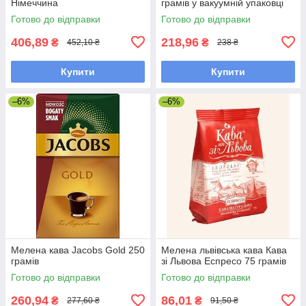
Німеччина
грамів у вакуумній упаковці
Готово до відправки
Готово до відправки
406,89
218,96
₴
₴
452,10 ₴
238 ₴
Купити
Купити
–6%
–6%
Мелена кава Jacobs Gold 250
Мелена львівська кава Кава
грамів
зі Львова Еспресо 75 грамів
Готово до відправки
Готово до відправки
260,94
86,01
₴
₴
277,60 ₴
91,50 ₴