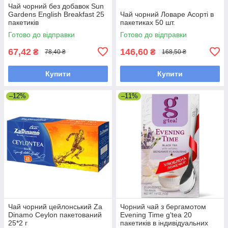
Чай чорний без добавок Sun
Gardens English Breakfast 25
Чай чорний Ловаре Асорті в
пакетиків
пакетиках 50 шт.
Готово до відправки
Готово до відправки
67,42
146,60
₴
₴
78,40 ₴
168,50 ₴
Купити
Купити
–12%
–11%
Чай чорний цейлонський Za
Чорний чай з бергамотом
Dinamo Ceylon пакетований
Evening Time g'tea 20
25*2 г
пакетиків в індивідуальних