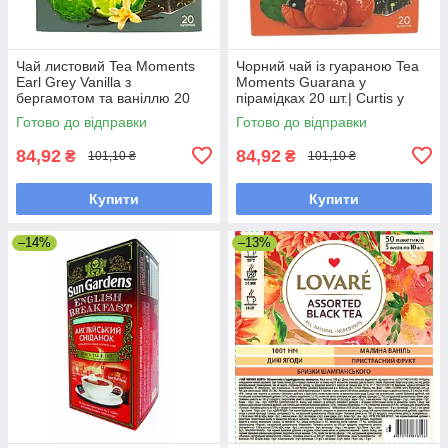
Чай листовий Tea Moments
Чорний чай із гуараною Tea
Earl Grey Vanilla з
Moments Guarana у
бергамотом та ваніллю 20
пірамідках 20 шт.| Curtis у
пірамідок
новому дизайні
Готово до відправки
Готово до відправки
84,92
84,92
₴
₴
101,10 ₴
101,10 ₴
Купити
Купити
–14%
–13%