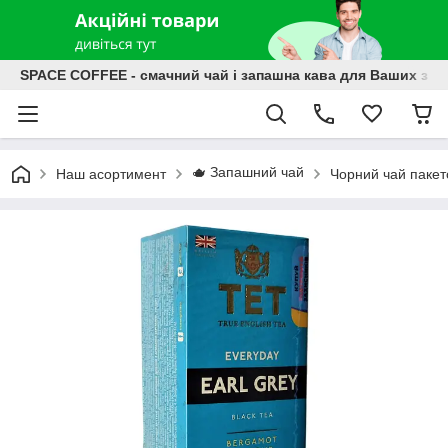
SPACE COFFEE - смачний чай і запашна кава для Ваших зат
🫖 Запашний чай
Наш асортимент
Чорний чай паке