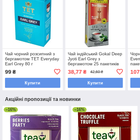
Чай чорний розсипний з
Чай індійський Gokal Deep
Чорн
бергамотом TET Everyday
Jyoti Earl Grey з
Even
Earl Grey 80 г
бергамотом 25 пакетиків
паке
конв
99
38,77
107
₴
₴
42,60 ₴
Купити
Купити
Акційні пропозиції та новинки
–16%
–16%