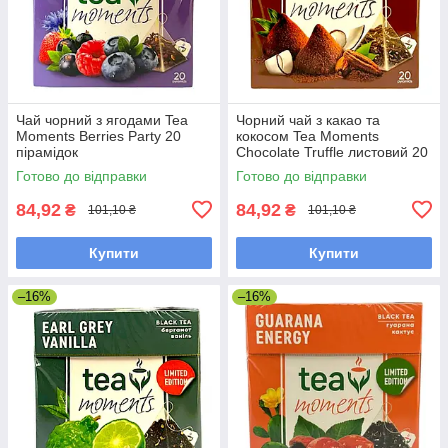
Чай чорний з ягодами Tea
Чорний чай з какао та
Moments Berries Party 20
кокосом Tea Moments
пірамідок
Chocolate Truffle листовий 20
пірамідок
Готово до відправки
Готово до відправки
84,92
84,92
₴
₴
101,10 ₴
101,10 ₴
Купити
Купити
–16%
–16%