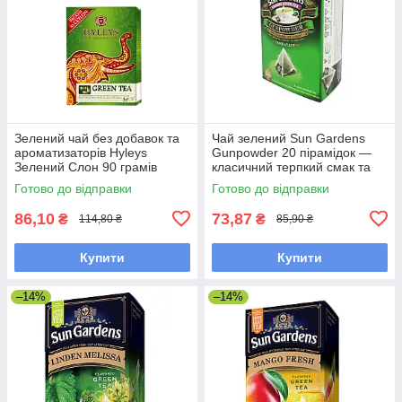
Зелений чай без добавок та
Чай зелений Sun Gardens
ароматизаторів Hyleys
Gunpowder 20 пірамідок —
Зелений Слон 90 грамів
класичний терпкий смак та
тонізувальний ефект
Готово до відправки
Готово до відправки
86,10
73,87
₴
₴
114,80 ₴
85,90 ₴
Купити
Купити
–14%
–14%