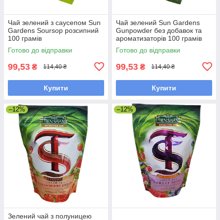
Чай зелений з саусепом Sun
Чай зелений Sun Gardens
Gardens Soursop розсипний
Gunpowder без добавок та
100 грамів
ароматизаторів 100 грамів
Готово до відправки
Готово до відправки
99,53
99,53
₴
₴
114,40 ₴
114,40 ₴
Купити
Купити
–12%
–12%
Зелений чай з полуницею