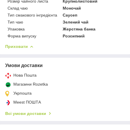
Розмір чайного листа
Крупнолистовий
Склад чаю
Моночай
Тип смакового інгредієнта
Саусеп
Тип чаю
Зелений чай
Упаковка
Жерстяна банка
Форма випуску
Розсипний
Приховати
Умови доставки
Нова Пошта
Магазини Rozetka
Укрпошта
Meest ПОШТА
Всі умови доставки