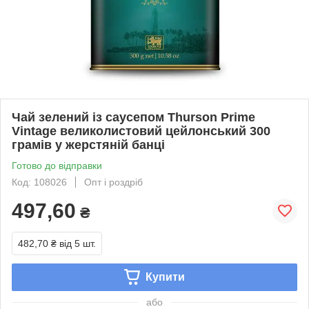
Чай зелений із саусепом Thurson Prime
Vintage великолистовий цейлонський 300
грамів у жерстяній банці
Готово до відправки
Код: 108026
Опт і роздріб
497,60
₴
482,70 ₴
від 5 шт.
Купити
або