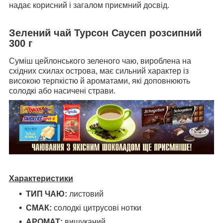
надає корисний і загалом приємний досвід.
Зелений чай Турсон Саусеп розсипний
300 г
Суміш цейлонського зеленого чаю, вироблена на
східних схилах острова, має сильний характер із
високою терпкістю й ароматами, які доповнюють
солодкі або насичені страви.
Характеристики
ТИП ЧАЮ:
листовий
СМАК:
солодкі цитрусові нотки
АРОМАТ:
вишуканий