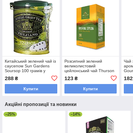
Китайський зелений чай із
Розсипний зелений
Чай 
саусепом Sun Gardens
великолистовий
аром
Soursop 100 грамів у
цейлонський чай Thurson
Gour
жерстяній банці
Oriental Ceylon 100 грамів
Sour
288
123
182
₴
₴
банц
Купити
Купити
Акційні пропозиції та новинки
–25%
–14%