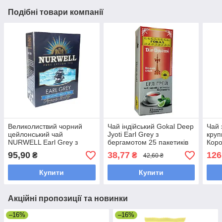
Подібні товари компанії
Великолиствий чорний
Чай індійський Gokal Deep
Чай 
цейлонський чай
Jyoti Earl Grey з
круп
NURWELL Earl Grey з
бергамотом 25 пакетиків
Коро
бергамотом 100 грамів
гра
95,90
38,77
126
₴
₴
42,60 ₴
Купити
Купити
Акційні пропозиції та новинки
–16%
–16%