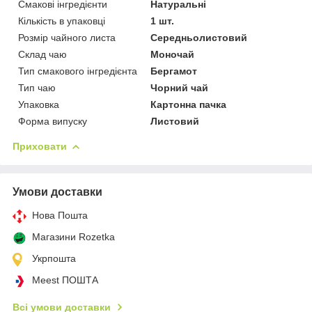
Смакові інгредієнти
Натуральні
Кількість в упаковці
1 шт.
Розмір чайного листа
Середньолистовий
Склад чаю
Моночай
Тип смакового інгредієнта
Бергамот
Тип чаю
Чорний чай
Упаковка
Картонна пачка
Форма випуску
Листовий
Приховати
Умови доставки
Нова Пошта
Магазини Rozetka
Укрпошта
Meest ПОШТА
Всі умови доставки