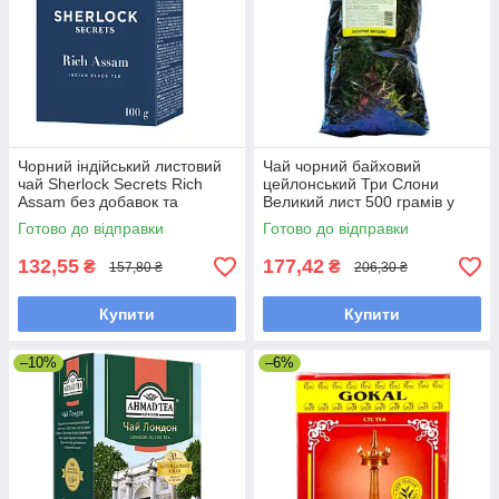
Чорний індійський листовий
Чай чорний байховий
чай Sherlock Secrets Rich
цейлонський Три Слони
Assam без добавок та
Великий лист 500 грамів у
ароматизаторів 100 грамів
м'якому пакованні
Готово до відправки
Готово до відправки
132,55
177,42
₴
₴
157,80 ₴
206,30 ₴
Купити
Купити
–10%
–6%