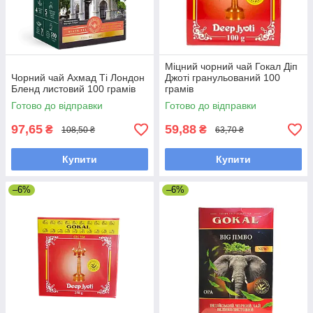
Міцний чорний чай Гокал Діп
Чорний чай Ахмад Ті Лондон
Джоті гранульований 100
Бленд листовий 100 грамів
грамів
Готово до відправки
Готово до відправки
97,65
59,88
₴
₴
108,50 ₴
63,70 ₴
Купити
Купити
–6%
–6%