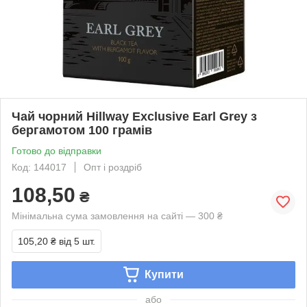
Чай чорний Hillway Exclusive Earl Grey з
бергамотом 100 грамів
Готово до відправки
Код: 144017
Опт і роздріб
108,50
₴
Мінімальна сума замовлення на сайті — 300 ₴
105,20 ₴
від 5 шт.
Купити
або