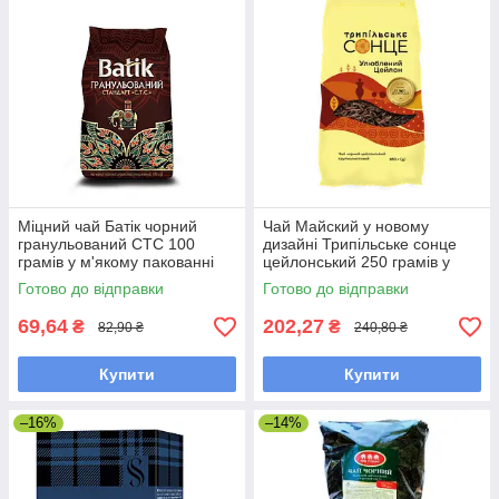
Міцний чай Батік чорний
Чай Майский у новому
гранульований СТС 100
дизайні Трипільське сонце
грамів у м'якому пакованні
цейлонський 250 грамів у
м'якій упаковці
Готово до відправки
Готово до відправки
69,64
202,27
₴
₴
82,90 ₴
240,80 ₴
Купити
Купити
–16%
–14%