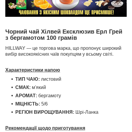
Чорний чай Хілвей Ексклюзив Ерл Грей
з бергамотом 100 грамів
HILLWAY — це торгова марка, що пропонує широкий
вибір високоякісних чаїв покупцям у всьому світі.
Характеристики напою
ТИП ЧАЮ:
листовий
СМАК:
м'який
АРОМАТ:
бергамоту
МІЦНІСТЬ:
5/6
РЕГІОН ВИРОЩУВАННЯ:
Шрі-Ланка
Рекомендації щодо приготування