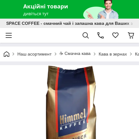
SPACE COFFEE - смачний чай і запашна кава для Ваших зат
☕️ Смачна кава
Наш асортимент
Кава в зернах
К