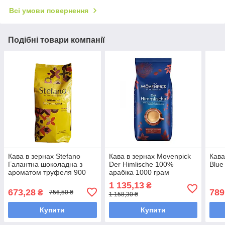
Всі умови повернення
Подібні товари компанії
Кава в зернах Stefano
Кава в зернах Movenpick
Кава
Галантна шоколадна з
Der Himlische 100%
Blue
ароматом труфеля 900
арабіка 1000 грам
грамів
1 135,13
₴
673,28
789
₴
756,50 ₴
1 158,30 ₴
Купити
Купити