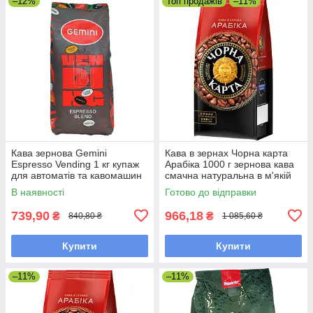
–12%
Топ продажів
–11%
Кава зернова Gemini
Кава в зернах Чорна карта
Espresso Vending 1 кг купаж
Арабіка 1000 г зернова кава
для автоматів та кавомашин
смачна натуральна в м'якій
упаковці
В наявності
Готово до відправки
739,90
966,18
₴
₴
840,80 ₴
1 085,60 ₴
Купити
Купити
–11%
–11%