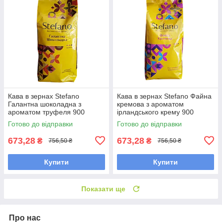
Кава в зернах Stefano
Кава в зернах Stefano Файна
Галантна шоколадна з
кремова з ароматом
ароматом труфеля 900
ірландського крему 900
грамів
грамів
Готово до відправки
Готово до відправки
673,28
673,28
₴
₴
756,50 ₴
756,50 ₴
Купити
Купити
Показати ще
Про нас