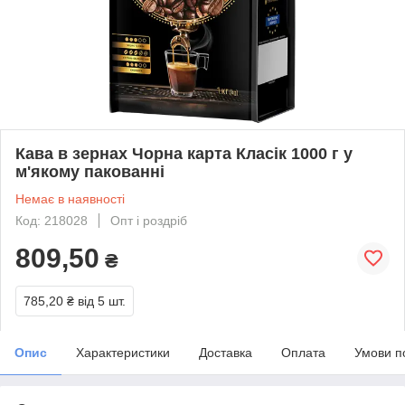
Кава в зернах Чорна карта Класік 1000 г у
м'якому пакованні
Немає в наявності
Код: 218028
Опт і роздріб
809,50
₴
785,20 ₴
від 5 шт.
Опис
Характеристики
Доставка
Оплата
Умови п