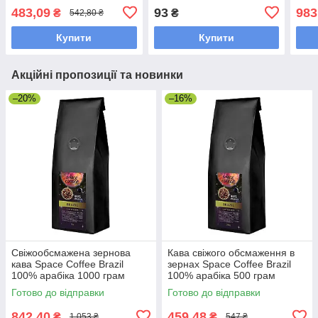
пакованні
483,09
93
983
₴
₴
542,80 ₴
Купити
Купити
Акційні пропозиції та новинки
–20%
–16%
Свіжообсмажена зернова
Кава свіжого обсмаження в
кава Space Coffee Brazil
зернах Space Coffee Brazil
100% арабіка 1000 грам
100% арабіка 500 грам
Готово до відправки
Готово до відправки
842,40
459,48
₴
₴
1 053 ₴
547 ₴