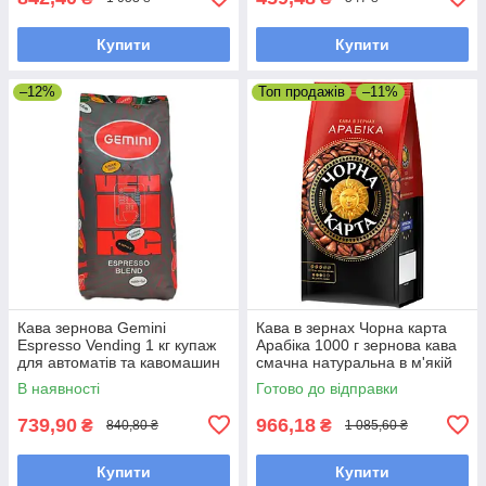
Купити
Купити
–12%
Топ продажів
–11%
Кава зернова Gemini
Кава в зернах Чорна карта
Espresso Vending 1 кг купаж
Арабіка 1000 г зернова кава
для автоматів та кавомашин
смачна натуральна в м'якій
упаковці
В наявності
Готово до відправки
739,90
966,18
₴
₴
840,80 ₴
1 085,60 ₴
Купити
Купити