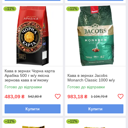
–11%
–11%
Кава в зернах Чорна карта
Арабіка 500 г м/у якісна
Кава в зернах Jacobs
зернова кава в м'якому
Monarch Classic 1000 м/у
пакованні
Готово до відправки
Готово до відправки
483,09
983,18
₴
₴
542,80 ₴
1 104,70 ₴
Купити
Купити
–11%
–11%