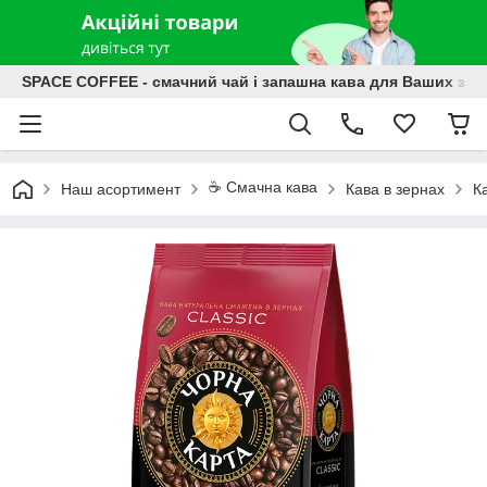
SPACE COFFEE - смачний чай і запашна кава для Ваших зат
☕️ Смачна кава
Наш асортимент
Кава в зернах
К