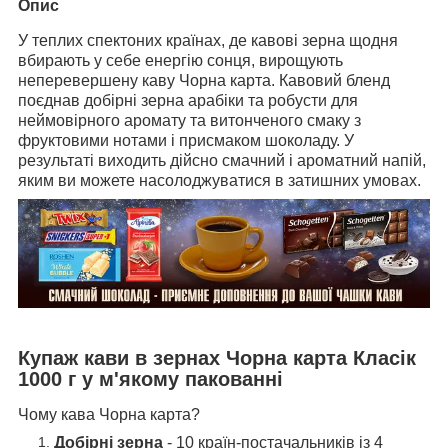
Опис
У теплих спектоних країнах, де кавові зерна щодня
вбирають у себе енергію сонця, вирощують
неперевершену каву Чорна карта.
Кавовий бленд
поєднав добірні зерна арабіки та робусти для
неймовірного аромату та витонченого смаку з
фруктовими нотами і присмаком шоколаду.
У
результаті виходить дійсно смачний і ароматний напій,
яким ви можете насолоджуватися в затишних умовах.
Купаж кави в зернах Чорна карта Класік
1000 г у м'якому пакованні
Чому кава Чорна карта?
Добірні зерна
- 10 країн-постачальників із 4